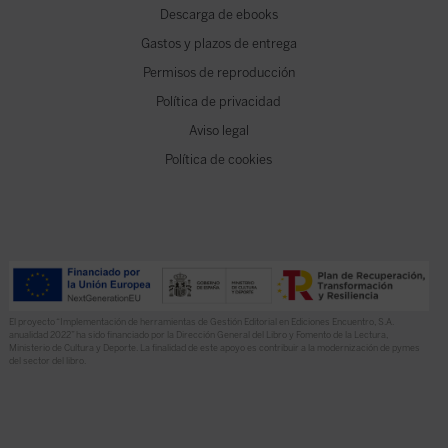
Descarga de ebooks
Gastos y plazos de entrega
Permisos de reproducción
Política de privacidad
Aviso legal
Política de cookies
El proyecto “Implementación de herramientas de Gestión Editorial en Ediciones Encuentro, S.A.
anualidad 2022” ha sido financiado por la Dirección General del Libro y Fomento de la Lectura,
Ministerio de Cultura y Deporte. La finalidad de este apoyo es contribuir a la modernización de pymes
del sector del libro.