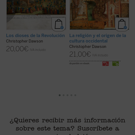
Los dioses de la Revolución
La religión y el origen de la
H
cultura occidental
Christopher Dawson
Christopher Dawson
J
20,00
€
IVA incluido
21,00
€
IVA incluido
disponible en ebook:
¿Quieres recibir más información
sobre este tema? Suscríbete a