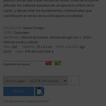
público obras que tratan temas de fondo. UNIR se propone
difundir los saberes basados en un ejercicio crítico de la
razón, y desarrollar los fundamentos intelectuales que
constituyen el nervio de la civilización occidental.
COLECCIÓN:
Nuevo Ensayo
SERIE:
Esenciales
MATERIAS:
Historia de Europa
,
Historia del siglo xxi: c. 2000-
,
Historia social y cultural
PÁG:
282
TAMAÑO:
15 x 23 cm
PUBLICACIÓN:
Ago
2020
ISBN:
978-84-1339-028-4
disponible en ebook:
¿En qué librería lo puedo comprar?