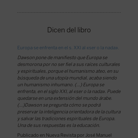
Dicen del libro
Europa se enfrenta en el s. XXI al «ser o la nada».
Europa 
polític
Dawson pone de manifiesto que Europa se
desmorona por no ser fiel a sus raíces culturales
Una de l
y espirituales, porque el humanismo ateo, en su
compren
búsqueda de una utopía mundial, acaba siendo
nuestro
un humanismo inhumano. (...) Europa se
polític
enfrenta, en el siglo XXI, al «ser o la nada». Puede
desde el
quedarse en una extensión del mundo árabe.
esa ópti
(...)Dawson se pregunta cómo se podrá
Publica
preservar la inteligencia orientadora de la cultura
Grau Na
y salvar las tradiciones espirituales de Europa.
Una de sus respuestas es la educación.
Publicado en Nueva Revista por José Manuel