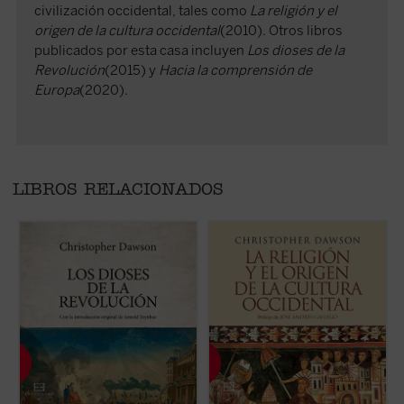
civilización occidental, tales como
La religión y el
origen de la cultura occidental
(2010). Otros libros
publicados por esta casa incluyen
Los dioses de la
Revolución
(2015) y
Hacia la comprensión de
Europa
(2020).
LIBROS RELACIONADOS
Los dioses de la Revolución,
obra póstuma
«La importancia de estos siglos de los
E
del historiador inglés Christopher Dawson,
cuales he escrito no debe buscarse en el
i
es algo más que un libro sobre las
orden externo que crearon o que intentaron
J
revoluciones ilustradas, sus causas y sus
crear, sino en el cambio interno que
r
consecuencias sociales, económicas o
produjeron en el alma del hombre
a
políticas. La originalidad de su
occidental, cambio que nunca podrá
e
planteamiento, frente a la historiografía
destruirse íntegramente, salvo por la total
r
más habitual, radica en su ...
(ver ficha)
negación o destrucción de este mismo ...
i
(ver ficha)
(