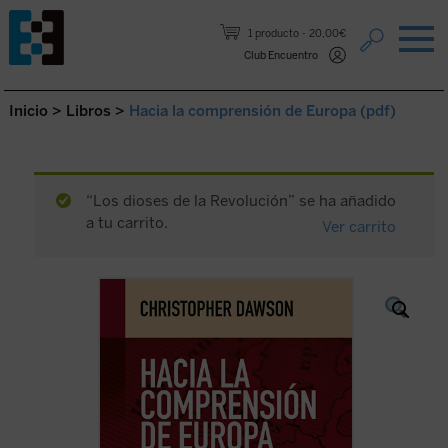
Saltar al contenido.
1 producto
20,00€
Club Encuentro
Inicio
>
Libros
>
Hacia la comprensión de Europa (pdf)
“Los dioses de la Revolución” se ha añadido
a tu carrito.
Ver carrito