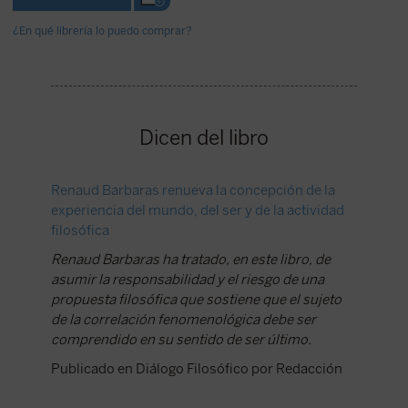
¿En qué librería lo puedo comprar?
Dicen del libro
Renaud Barbaras renueva la concepción de la
Present
experiencia del mundo, del ser y de la actividad
Fenomen
filosófica
Meta Lib
Renaud Barbaras ha tratado, en este libro, de
presenta
asumir la responsabilidad y el riesgo de una
fenomen
propuesta filosófica que sostiene que el sujeto
Agustín 
de la correlación fenomenológica debe ser
Trilles
comprendido en su sentido de ser último.
Publica
Publicado en Diálogo Filosófico por Redacción