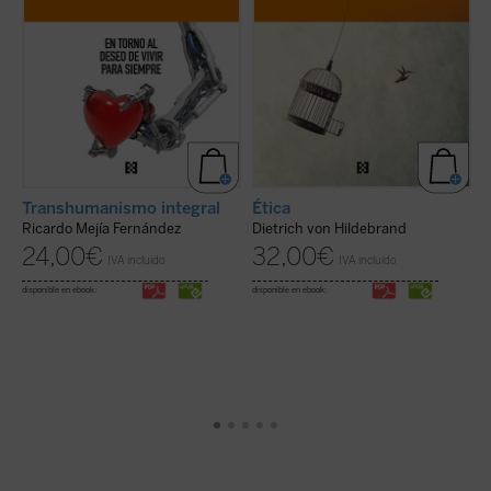
Transhumanismo integral
Ética
L
p
Ricardo Mejía Fernández
Dietrich von Hildebrand
S
24,00
€
32,00
€
IVA incluido
IVA incluido
D
disponible en ebook:
disponible en ebook:
di