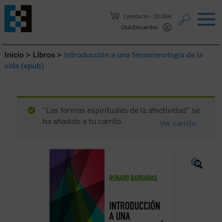
Saltar al contenido.
1 producto
10,00€
Club Encuentro
Inicio
>
Libros
>
Introducción a una fenomenología de la
vida (epub)
“Las formas espirituales de la afectividad” se
ha añadido a tu carrito.
Ver carrito