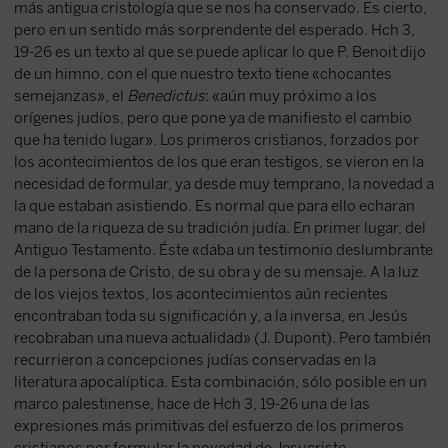
más antigua cristología que se nos ha conservado. Es cierto,
pero en un sentido más sorprendente del esperado. Hch 3,
19-26 es un texto al que se puede aplicar lo que P. Benoit dijo
de un himno, con el que nuestro texto tiene «chocantes
semejanzas», el
Benedictus
: «aún muy próximo a los
orígenes judíos, pero que pone ya de manifiesto el cambio
que ha tenido lugar». Los primeros cristianos, forzados por
los acontecimientos de los que eran testigos, se vieron en la
necesidad de formular, ya desde muy temprano, la novedad a
la que estaban asistiendo. Es normal que para ello echaran
mano de la riqueza de su tradición judía. En primer lugar, del
Antiguo Testamento. Éste «daba un testimonio deslumbrante
de la persona de Cristo, de su obra y de su mensaje. A la luz
de los viejos textos, los acontecimientos aún recientes
encontraban toda su significación y, a la inversa, en Jesús
recobraban una nueva actualidad» (J. Dupont). Pero también
recurrieron a concepciones judías conservadas en la
literatura apocalíptica. Esta combinación, sólo posible en un
marco palestinense, hace de Hch 3, 19-26 una de las
expresiones más primitivas del esfuerzo de los primeros
cristianos por formular la novedad de Jesucristo.