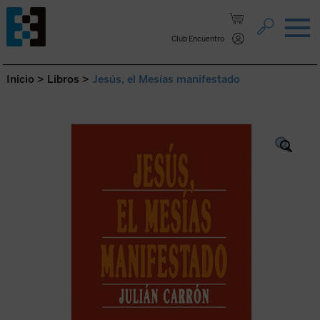
Saltar al contenido.
Club Encuentro
Inicio
>
Libros
>
Jesús, el Mesías manifestado