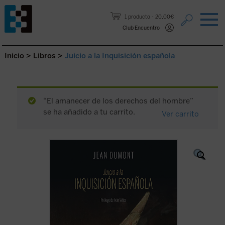
Saltar al contenido.
1 producto
20,00€
Club Encuentro
Inicio
>
Libros
>
Juicio a la Inquisición española
“El amanecer de los derechos del hombre”
se ha añadido a tu carrito.
Ver carrito