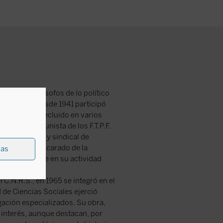
no de los filósofos de lo político
trasburgo, desde 1941 participó
carcelado y recluido en varios
 maquis comunista de los F.T.P.F.
ncia política y sindical de
 triunfo enmascarado de la
ias
 concentrarse en su actividad
 C.N.R.S., en 1965 se integró en el
 de Ciencias Sociales ejerció
gación especializados. Su obra,
interés, aunque destacan, por