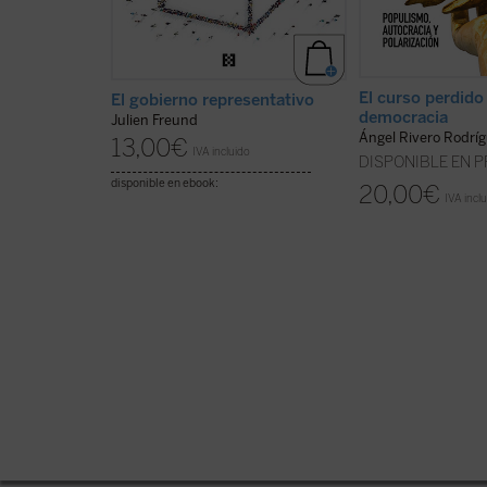
El curso perdido 
El gobierno representativo
democracia
Julien Freund
Ángel Rivero Rodrí
13,00
€
IVA incluido
DISPONIBLE EN 
disponible en ebook:
20,00
€
IVA incl