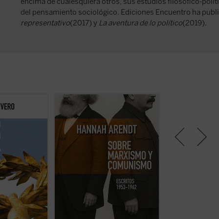
encima de cualesquiera otros, sus estudios filosófico-polít
del pensamiento sociológico. Ediciones Encuentro ha publ
representativo
(2017) y
La aventura de lo político
(2019).
a tradición de
Este libro no solo recupera una
Gregorio Luri no
hunde sus
faceta menos conocida —pero
viaje filosófico 
la de Salamanca
crucial— de una de las mentes
que nuestra cond
Juan de
más incisivas del siglo XX, sino
—entre la animali
aliza con
que también ofrece herramientas
divinidad, entre e
onsenso
esenciales para pensar nuestro
es, en realidad, l
978 se ha visto
presente. Porque, como muestra
nuestra dignidad.
rrupción de la
Arendt, entender el pasado no es
condición humana,
ítica», que ha
un ejercicio de nostalgia, sino una
mediocre que viv
o por una ...
necesidad urgente ...
(ver ficha)
que se acaban, ...