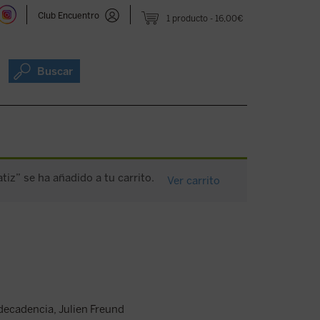
Club Encuentro
1 producto
16,00€
Buscar
atiz” se ha añadido a tu carrito.
Ver carrito
 decadencia, Julien Freund