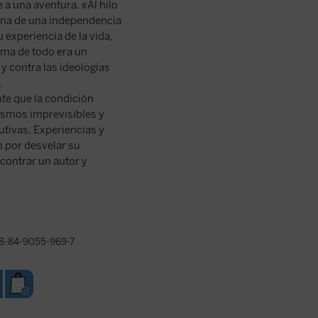
 a una aventura. «Al hilo
ona de una independencia
 experiencia de la vida,
cima de todo era un
y contra las ideologías
.
te que la condición
ismos imprevisibles y
utivas. Experiencias y
n por desvelar su
contrar un autor y
8-84-9055-969-7