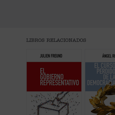
LIBROS RELACIONADOS
En estos tres artículos, que
Apelando a una ric
aparecen por primera vez en
pensamiento que 
castellano, bosqueja el autor,
raíces en la Escue
junto a una teoría general de la
y en figuras como 
representación política, una
Mariana, Rivero an
relectura del problema
agudeza cómo el c
permanente de la clasificación de
constitucional de 1
los regímenes, destacando
fracturado por la i
particularmente el tratamiento de
llamada «nueva pol
la cuestión de las causas de la
sustituido el acuerd
corrupción ...
(ver ficha)
(ver ficha)