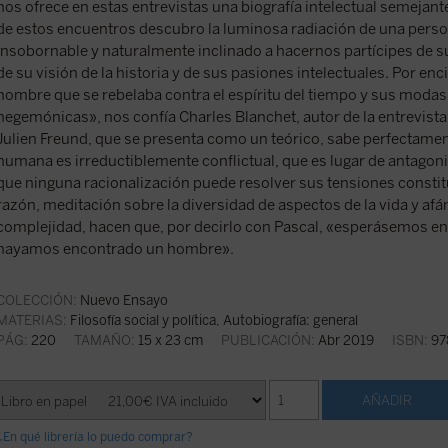
nos ofrece en estas entrevistas una biografía intelectual semejante
de estos encuentros descubro la luminosa radiación de una pers
insobornable y naturalmente inclinado a hacernos partícipes de su
de su visión de la historia y de sus pasiones intelectuales. Por en
hombre que se rebelaba contra el espíritu del tiempo y sus modas 
hegemónicas», nos confía Charles Blanchet, autor de la entrevista
Julien Freund, que se presenta como un teórico, sabe perfectamen
humana es irreductiblemente conflictual, que es lugar de antagon
que ninguna racionalización puede resolver sus tensiones constit
razón, meditación sobre la diversidad de aspectos de la vida y afá
complejidad, hacen que, por decirlo con Pascal, «esperásemos en
hayamos encontrado un hombre».
COLECCIÓN:
Nuevo Ensayo
MATERIAS:
Filosofía social y política
,
Autobiografía: general
PÁG:
220
TAMAÑO:
15 x 23 cm
PUBLICACIÓN:
Abr 2019
ISBN:
97
¿En qué librería lo puedo comprar?