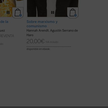
de la
Sobre marxismo y
La dignidad de
comunismo
Gregorio Luri
guez
Hannah Arendt, Agustín Serrano de
19,00
€
IVA inc
Haro
PREVENTA
20,00
€
disponible en ebook:
IVA incluido
uido
disponible en ebook: