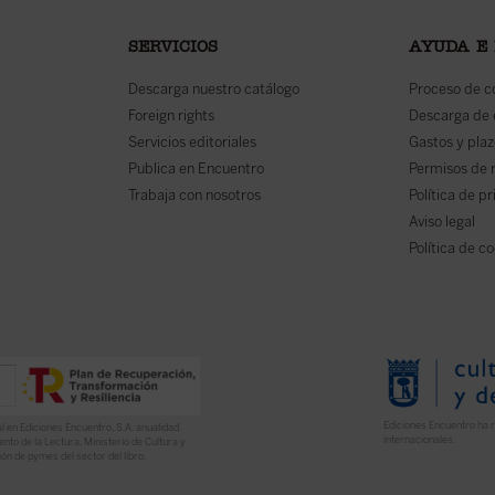
SERVICIOS
AYUDA E
Descarga nuestro catálogo
Proceso de 
Foreign rights
Descarga de
Servicios editoriales
Gastos y plaz
Publica en Encuentro
Permisos de 
Trabaja con nosotros
Política de p
Aviso legal
Política de c
Ediciones Encuentro ha r
l en Ediciones Encuentro, S.A. anualidad
internacionales.
nto de la Lectura, Ministerio de Cultura y
ón de pymes del sector del libro.