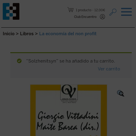
Saltar al contenido.
1 producto
12,00€
Club Encuentro
Inicio
>
Libros
>
La economía del non profit
“Solzhenitsyn” se ha añadido a tu carrito.
Ver carrito