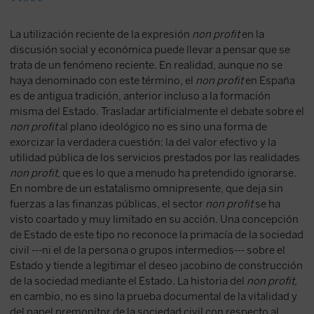
La utilización reciente de la expresión
non profit
en la
discusión social y económica puede llevar a pensar que se
trata de un fenómeno reciente. En realidad, aunque no se
haya denominado con este término, el
non profit
en España
es de antigua tradición, anterior incluso a la formación
misma del Estado. Trasladar artificialmente el debate sobre el
non profit
al plano ideológico no es sino una forma de
exorcizar la verdadera cuestión: la del valor efectivo y la
utilidad pública de los servicios prestados por las realidades
non profit
, que es lo que a menudo ha pretendido ignorarse.
En nombre de un estatalismo omnipresente, que deja sin
fuerzas a las finanzas públicas, el sector
non profit
se ha
visto coartado y muy limitado en su acción. Una concepción
de Estado de este tipo no reconoce la primacía de la sociedad
civil ---ni el de la persona o grupos intermedios--- sobre el
Estado y tiende a legitimar el deseo jacobino de construcción
de la sociedad mediante el Estado. La historia del
non profit
,
en cambio, no es sino la prueba documental de la vitalidad y
del papel premonitor de la sociedad civil con respecto al