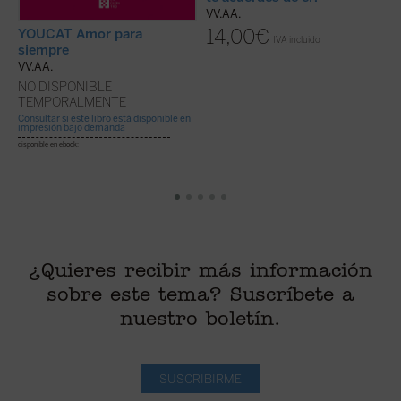
VV.AA.
14,00
€
YOUCAT Amor para
IVA incluido
siempre
VV.AA.
NO DISPONIBLE
TEMPORALMENTE
Consultar si este libro está disponible en
impresión bajo demanda
disponible en ebook:
¿Quieres recibir más información
sobre este tema? Suscríbete a
nuestro boletín.
SUSCRIBIRME