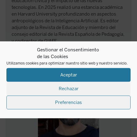
educación cívica y el impacto de las nuevas
tecnologías. En 2025 realizó una estancia académica
en Harvard University profundizando en aspectos
antropológicos de la Inteligencia Artificial. Es editor
adjunto de la Revista de Educación y miembro del
consejo editorial de la Revista Española de Pedagogía,
y codirector de GIAFE.
Gestionar el Consentimiento
de las Cookies
AUTOR
Utilizamos cookies para optimizar nuestro sitio web y nuestro servicio.
Aceptar
Rechazar
Preferencias