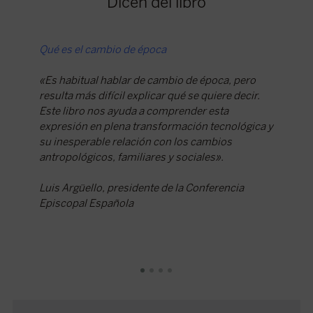
Dicen del libro
Qué es el cambio de época
«Profun
desde la
«Es habitual hablar de cambio de época, pero
resulta más difícil explicar qué se quiere decir.
«[Benan
Este libro nos ayuda a comprender esta
mundo q
expresión en plena transformación tecnológica y
los mec
su inesperable relación con los cambios
estos n
antropológicos, familiares y sociales».
gobernar
dignidad
Luis Argüello, presidente de la Conferencia
Episcopal Española
Sandra 