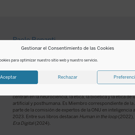
Paolo Benanti
Gestionar el Consentimiento de las Cookies
Fray Paolo Benanti (Roma, 1973) es franciscano de la Tercer
ookies para optimizar nuestro sitio web y nuestro servicio.
doctoró en Teología Moral en la Pontificia Universidad Gr
es profesor de Teología. Con su tesis doctoral titulada
El Cy
era posthumana
ganó el renombrado Premio Belarmino-Ve
Aceptar
Rechazar
Preferenc
miembro de la Academia Pontificia para la Vida y president
Inteligencia Artificial para asistir a la Agencia para la Italia 
centran en la neurociencia, la ética, la bioética y la ética de 
artificial y posthumana. Es Miembro correspondiente de la
parte de la comisión de expertos de la ONU en inteligencia ar
2023. Entre sus libros destacan
Human in the loop
(2022),
Era Digital
(2024).