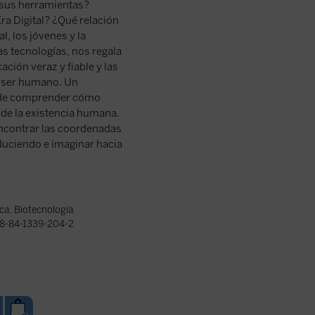
n sus herramientas?
ra Digital? ¿Qué relación
l, los jóvenes y la
las tecnologías, nos regala
ación veraz y fiable y las
e ser humano. Un
o de comprender cómo
d de la existencia humana.
encontrar las coordenadas
duciendo e imaginar hacia
ica
,
Biotecnología
8-84-1339-204-2