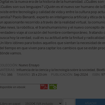
Digital es la nueva era de la historia de la humanidad. ¿Cuáles so
¿Cuáles son sus lenguajes? ¿Quién es el nuevo ser humano de la E
existe entre tecnología y calidad de vida y entre la cultura pop actua
familia? Paolo Benanti, experto en inteligencia artificial y ética de 
un apasionante recorrido a través de la realidad virtual, la comunic
fake news
, la robótica, el transhumanismo y el nuevo concepto d
verdadero viaje al corazón del hombre contemporáneo, tratand
busca hoy la verdad, cuál es su actitud ante la finitud y radicalida
Un libro idóneo para todos aquellos que sientan la necesidad de 
del tiempo en que viven para captar los cambios que se están pro
dónde vamos.
COLECCIÓN:
Nuevo Ensayo
MATERIAS:
Influencia de la ciencia y la tecnología sobre la sociedad
,
Bioét
PÁG:
166
TAMAÑO:
15 x 23 cm
PUBLICACIÓN:
Sep 2024
ISBN:
97
disponible en ebook: