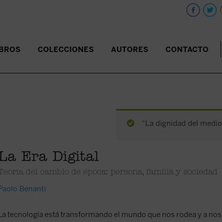
IBROS
COLECCIONES
AUTORES
CONTACTO
“La dignidad del medioc
La Era Digital
Teoría del cambio de época: persona, familia y sociedad
Paolo Benanti
La tecnología está transformando el mundo que nos rodea y a nos