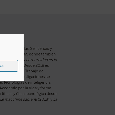
a Orden Regular. Se licenció y
egoriana de Roma, donde también
borg. Cuerpo y corporeidad en la
dovato 2012. Desde 2018 es
ias
e del Grupo de Trabajo de
Digital. Sus investigaciones se
las tecnologías de inteligencia
 Academia por la Vida y forma
tificial y ética tecnológica desde
Le macchine sapienti
(2018) y
La