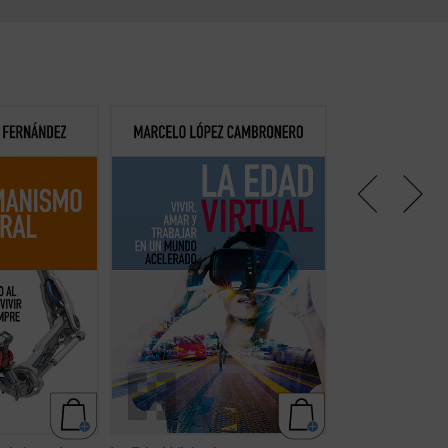
 establecer el
Este libro intenta mostrar que la
El cuidado genera
umanismo con la
confusión reinante no está
ensanchar los hor
ica de nuestra
causada por este cambio
responsabilidad 
iendo nuevos
tecnológico acelerado sino que,
afrontar las tende
miento y de
más bien, sucedería al revés: una
desvinculación, f
íos
radical transformación de nuestra
mecanización digi
 ficha)
mirada sobre la realidad habría
las que responden
provocado el inicio de una nueva
este libro cuand
época: la Edad Virtual. Cómo
razón abierta por
amamos, trabajamos y ...
(ver
cuidar....
(ver ficha
ficha)