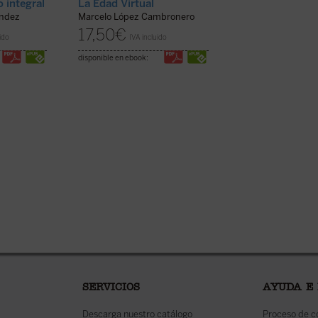
 integral
La Edad Virtual
Homo curans
ández
Marcelo López Cambronero
Agustín Domingo M
17,50
€
19,00
€
ido
IVA incluido
IVA inc
disponible en ebook:
disponible en ebook:
SERVICIOS
AYUDA E
Descarga nuestro catálogo
Proceso de 