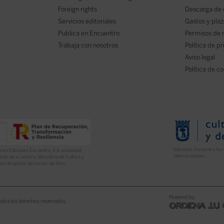
Foreign rights
Descarga de
Servicios editoriales
Gastos y plaz
Publica en Encuentro
Permisos de 
Trabaja con nosotros
Política de p
Aviso legal
Política de c
Ediciones Encuentro ha r
l en Ediciones Encuentro, S.A. anualidad
internacionales.
nto de la Lectura, Ministerio de Cultura y
ón de pymes del sector del libro.
Powered by
odos los derechos reservados.