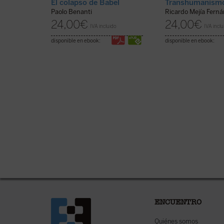
El colapso de Babel
Transhumanismo
Paolo Benanti
Ricardo Mejía Fern
24,00
€
24,00
€
IVA incluido
IVA inclu
disponible en ebook:
disponible en ebook:
ENCUENTRO
Quiénes somos