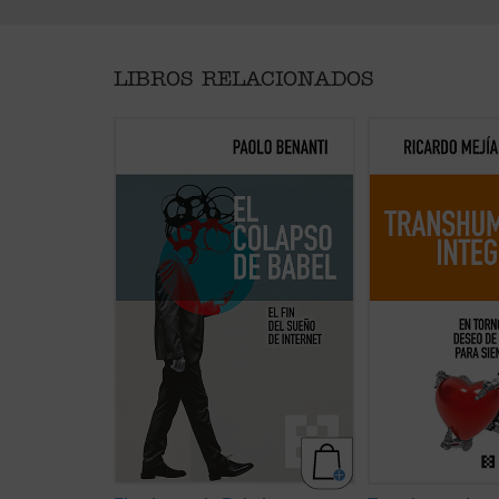
LIBROS RELACIONADOS
En
El colapso de Babel
, el teólogo
En esta obra quiero
y experto en ética digital Paolo
enlace del transh
Benanti nos invita a reflexionar
tradición humaníst
sobre el colapso de la utopía
civilización, ofrec
digital. Es una invitación a pensar
criterios de pensa
en el papel de la tecnología en
acción de los desaf
nuestras vidas y en la
tecnológicos....
(ver
construcción de un futuro más
ético y humano, una lectura
esencial para quienes ...
(ver ficha)