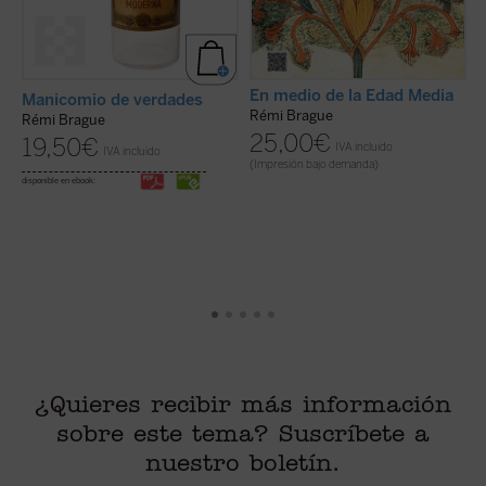
En medio de la Edad Media
S
Manicomio de verdades
Rémi Brague
Rémi Brague
T
25,00
€
19,50
€
IVA incluido
IVA incluido
(Impresión bajo demanda)
disponible en ebook:
C
i
¿Quieres recibir más información
sobre este tema? Suscríbete a
nuestro boletín.