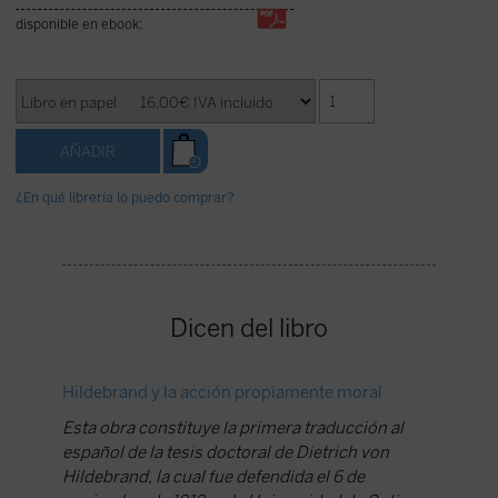
disponible en ebook:
¿En qué librería lo puedo comprar?
Dicen del libro
Hildebrand y la acción propiamente moral
La idea 
Esta obra constituye la primera traducción al
Hildebr
español de la tesis doctoral de Dietrich von
forjador
Hildebrand, la cual fue defendida el 6 de
valores