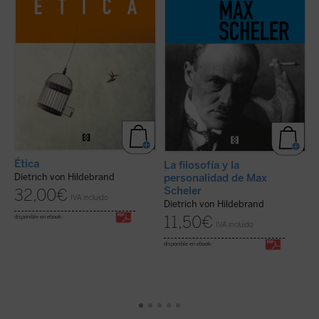
estructura fundamental del mundo moral....
proteico pensador alemán....
(ver ficha)
(ver ficha)
Ética
L
La filosofía y la
l
personalidad de Max
Dietrich von Hildebrand
Scheler
D
32,00
€
IVA incluido
Dietrich von Hildebrand
11,50
€
disponible en ebook:
IVA incluido
di
disponible en ebook: