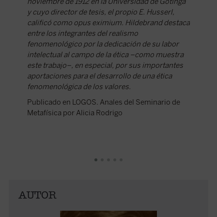
noviembre de 1912 en la Universidad de Gotinga
filiació
y cuyo director de tesis, el propio E. Husserl,
citas lo
calificó como opus eximium. Hildebrand destaca
Publica
entre los integrantes del realismo
Gutiérr
fenomenológico por la dedicación de su labor
intelectual al campo de la ética –como muestra
este trabajo–, en especial, por sus importantes
aportaciones para el desarrollo de una ética
fenomenológica de los valores.
Publicado en LOGOS. Anales del Seminario de
Metafísica por Alicia Rodrigo
AUTOR