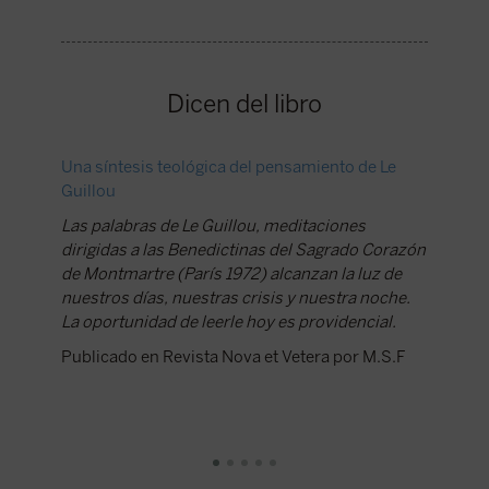
Dicen del libro
Una síntesis teológica del pensamiento de Le
La estru
Guillou
Libros p
Las palabras de Le Guillou, meditaciones
Publica
dirigidas a las Benedictinas del Sagrado Corazón
Tejedor
de Montmartre (París 1972) alcanzan la luz de
nuestros días, nuestras crisis y nuestra noche.
La oportunidad de leerle hoy es providencial.
Publicado en Revista Nova et Vetera por M.S.F