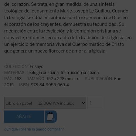
del corazón. Se trata, en gran medida, de una síntesis
teológica del pensamiento Marie-Joseph Le Guillou. Cuando
la teología se sitúa en sintonía con la experiencia de Dios en
el corazón de los creyentes, demuestra su fecundidad. Su
mediación entre la revelación y la comunión cristiana se
convierte, entonces, en un acto de la tradición de la Iglesia, en
un ejercicio de memoria viva del Cuerpo místico de Cristo
que genera un nuevo florecer de amor a la Iglesia.
COLECCIÓN:
Ensayo
MATERIAS:
Teología cristiana
,
Instrucción cristiana
PÁG:
168
TAMAÑO:
152 x 228 mm cm
PUBLICACIÓN:
Ene
2015
ISBN:
978-84-9055-069-4
¿En qué librería lo puedo comprar?