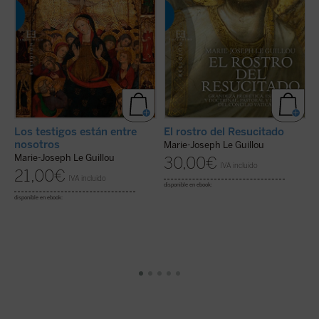
E
Los testigos están entre
El rostro del Resucitado
M
nosotros
Marie-Joseph Le Guillou
Marie-Joseph Le Guillou
30,00
€
IVA incluido
21,00
€
(
IVA incluido
disponible en ebook:
disponible en ebook: