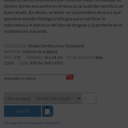
esfuerzo de los estudiosos por conocer mejor la realidad de
dichos dones encuentra en el recurso al sustrato semítico un
buen aliado. En efecto, el lector se sorprenderá de la luz que
aporta el estudio filológico bilingüe para clarificar la
naturaleza y el ejercicio del don de lenguas y la profecía en el
cristianismo naciente.
COLECCIÓN:
Studia Semitica Novi Testamenti
MATERIA:
Historia de la Iglesia
PÁG:
272
TAMAÑO:
16 x 24 cm
PUBLICACIÓN:
May
2009
ISBN:
978-84-7490-979-1
disponible en ebook:
¿En qué librería lo puedo comprar?