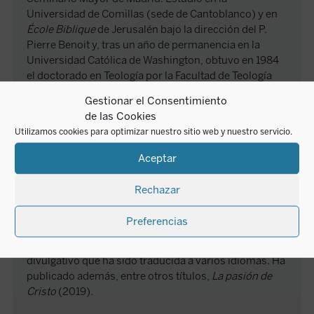
Universidad de Comillas (sede de Cantoblanco) y en
École Biblique
de Jerusalén bajo la dirección del P.
Pierre Benoit y, tras un año de permanencia en la
Universidad Católica de Washington, obtuvo en 1984
el doctorado en Teología por la Facultad de Teología
del Norte de España. En la actualidad es profesor en el
Gestionar el Consentimiento
Seminario Vescovile de Como.
de las Cookies
Colaborador de la revista
Cuadernos de Evangelio
y
Utilizamos cookies para optimizar nuestro sitio web y nuestro servicio.
autor de varios artículos en la revista
Estudios
Bíblicos
, es autor o coautor de trece obras de carácter
Aceptar
especializado sobre el estudio del sustrato semítico
en el Nuevo Testamento, publicadas en la colección
Rechazar
Studia Semitica Novi Testamenti
, editada por
Encuentro desde el año 2000 y dirigida por él desde
Preferencias
2010. Además, publicó en 2007 en Encuentro
Los
orígenes históricos del cristianismo
, obra de corte
divulgativo que ha sido traducida a varios idiomas. Ha
publicado además, entre otros títulos,
La pasión de
Cristo
(2019).