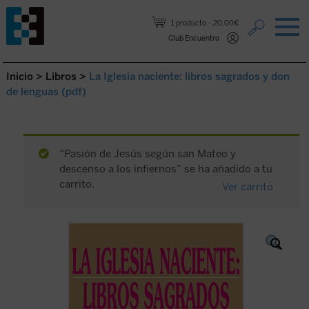
Saltar al contenido.
1 producto
20,00€
Club Encuentro
Inicio
>
Libros
>
La Iglesia naciente: libros sagrados y don
de lenguas (pdf)
“Pasión de Jesús según san Mateo y
descenso a los infiernos” se ha añadido a tu
carrito.
Ver carrito