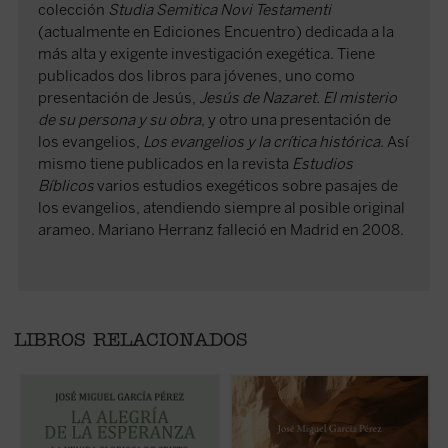
colección
Studia Semitica Novi Testamenti
(actualmente en Ediciones Encuentro) dedicada a la
más alta y exigente investigación exegética. Tiene
publicados dos libros para jóvenes, uno como
presentación de Jesús,
Jesús de Nazaret. El misterio
de su persona y su obra
, y otro una presentación de
los evangelios,
Los evangelios y la crítica histórica
. Así
mismo tiene publicados en la revista
Estudios
Bíblicos
varios estudios exegéticos sobre pasajes de
los evangelios, atendiendo siempre al posible original
arameo. Mariano Herranz falleció en Madrid en 2008.
LIBROS RELACIONADOS
El lector encontrará aquí una investigación
José Miguel García centra la atención
U
que devuelve a la palabra paulina su
sobre las dificultades o extrañezas
d
tonalidad originaria, abierta a la plenitud
contenidas en los relatos evangélicos, que
e
cristológica, y que constituye una
son los testimonios más explícitos acerca
d
aportación decisiva para comprender la
de lo que aconteció después de la muerte y
a