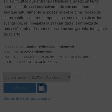
en la dificultad que entrañaría traducir al griego un texto
hebreo escrito casi exclusivamente con consonantes.
Aunque naturalmente no poseemos el original hebreo de
estos capítulos, como tampoco el arameo del resto de los
evangelios, es innegable que la claridad y la limpieza de
redacción obtenidas por este camino son garantía innegable
de acierto.
COLECCIÓN:
Studia Semitica Novi Testamenti
MATERIA:
Nuevos testamentos
PÁG:
146
TAMAÑO:
16 x 24 cm
PUBLICACIÓN:
Abr
2000
ISBN:
978-84-7490-559-5
¿En qué librería lo puedo comprar?