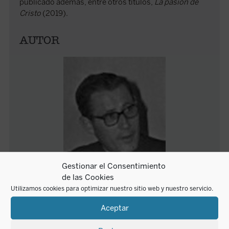
publicado además, entre otros títulos,
La pasión de
Cristo
(2019).
AUTOR
Gestionar el Consentimiento
de las Cookies
Mariano Herranz Marco
Utilizamos cookies para optimizar nuestro sitio web y nuestro servicio.
Aceptar
Mariano Herranz Marco estudió durante doce años en
el Seminario Mayor de Madrid. En 1953, a los dos