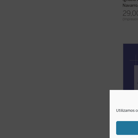
Navarro, 
29,0
(Impresión
Desde 
con Fr
traduc
Iglesi
profun
la Esc
Nuevo 
Utilizamos c