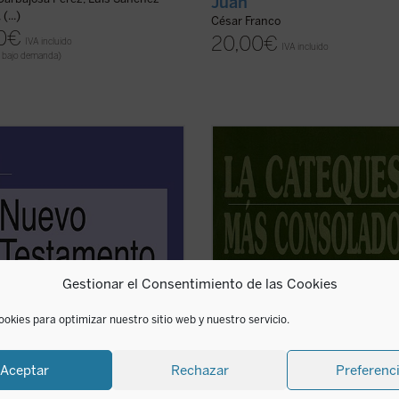
Juan
(...)
César Franco
0
€
20,00
€
IVA incluido
IVA incluido
 bajo demanda)
que en los años 70 publicara junto
Como ocurre con frecuencia en las
ancisco Cantera su conocida
cartas de san Pablo, en el capítulo
ción de la
Sagrada Biblia
, Manuel
de 1Corintios más de la mitad de lo
as no ha cesado de estudiar y
versículos contienen un griego osc
dizar en su apasionado amor por
muy oscuro incluso, o ininteligible 
ritura, y nos ofrece ahora este
cuanto al sentido, aunque traducib
...
(ver ficha)
cuanto a la ...
(ver ficha)
Gestionar el Consentimiento de las Cookies
ookies para optimizar nuestro sitio web y nuestro servicio.
Aceptar
Rechazar
Preferenc