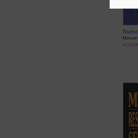
Nuev
Manuel I
NO DIS
Son fa
histor
en Mar
numero
texto 
traduc
podían