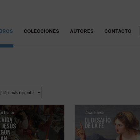
IBROS
COLECCIONES
AUTORES
CONTACTO
nsayo de Mons. César Franco
Los encuentros narrados en el eva
 con estilo diáfano y apasionado
de Juan, descritos y desglosados e
troducción a la vida de Jesús
libro con gran maestría, forman
a en el evangelio de Juan, que
pequeños dramas o historias en lo
e al lector acceder al texto sin
el lector puede ver retratada su p