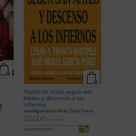
á en el
material propio de Mateo, que ha sido
estudiado ...
(ver ficha)
Pasión de Jesús según san
Mateo y descenso a los
infiernos
José Miguel García Pérez, César Franco
20,00
€
IVA incluido
disponible en ebook: