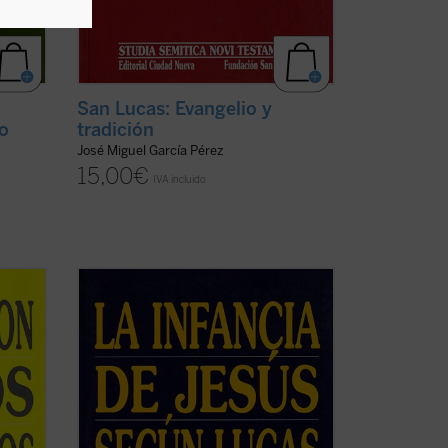
San Lucas: Evangelio y
lo
tradición
José Miguel García Pérez
15,00
€
IVA incluido
os
En los últimos cincuenta años se han
ente:
publicado extensas monografías sobre
ue san
los relatos de la infancia de Jesús que
o, no
contiene el evangelio de san Lucas en
ecurso
sus dos primeros capítulos. Al mismo
..
(ver
tiempo son innumerables los artículos
sobre relatos ...
(ver ficha)