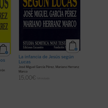
La infancia de Jesús según
los
Lucas
José Miguel García Pérez, Mariano Herranz
rrón
Marco
15,00
€
IVA incluido