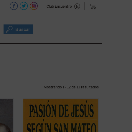
Club Encuentro
Buscar
Mostrando 1 - 12 de 13 resultados
ngelio
Este nuevo volumen de
Studia Semitica
n este
Novi Testamenti
se centra en textos de
la Pasión de Jesús en Mateo que han
s que
suscitado mucho debate. Excepto el que
ostura
se refiere a Barrabás, pertenecen al