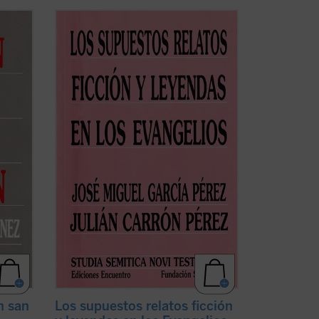
según
En cada uno de los doce capítulos de
 sus
este libro, sus autores hacen un estudio
osos
filológico meticuloso de un relato
axis o
evangélico como resultado del cual
 la
reconstruyen un original arameo en que
que
no sólo no hay nada que se oponga a la
historicidad de lo ...
(ver ficha)
n san
Los supuestos relatos ficción