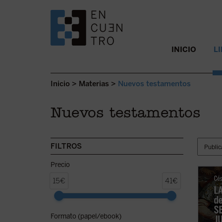
SALTAR AL CONTENIDO.
INICIO
L
Inicio
>
Materias
>
Nuevos testamentos
Nuevos testamentos
FILTROS
Precio
Este e
15€
41€
ofrece
una in
narrad
Formato (papel/ebook)
permit