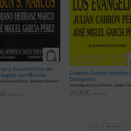
ros y resurrección de
Cuándo fueron escritos 
 según san Marcos
Evangelios
uel García Pérez, Mariano Herranz
José Miguel García Pérez, Julián Ca
15,00
€
0
€
IVA incluido
IVA incluido
1
2
Siguiente »