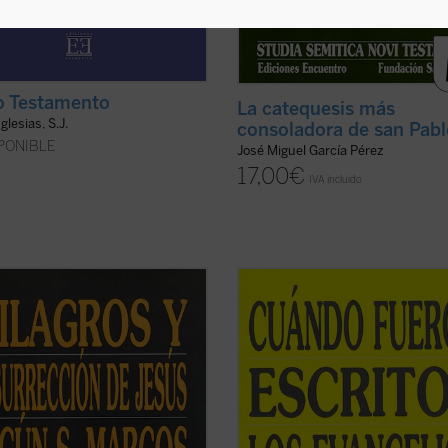
o Testamento
La catequesis más
glesias, S.J.
consoladora de san Pab
PONIBLE
José Miguel García Pérez
17,00
€
IVA incluido
mosos los relatos de milagros y la
El lector encontrará en este libro d
ia del hallazgo del sepulcro vacío
cosas que le sorprenderán fuertem
cos precisamente por las
la afirmación y demostración de q
sas cosas extrañas que dice el
Pablo escribió sus cartas en arame
griego. En algunas ocasiones, los
en griego, y la utilización de este r
tores modernos han hecho lo que
para leer en la segunda carta a los .
 para ...
(ver ficha)
ficha)