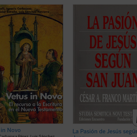
in Vetere latet et in Novo Vetus
En el relato de la pasión de Jesús 
(«El Nuevo está latente en el
san Juan hay escenas famosas por
o, y el Antiguo se hace patente en
cuestiones disputadas. Los estudi
vo»). Con esta fórmula resumía
discuten sobre los enigmas de sint
ustín la unidad de los dos
sentido y, en no pocos casos, sobre
entos de la Biblia, en la que el
historicidad de lo narrado, puesto 
o de ...
(ver ficha)
contrasta ...
(ver ficha)
 in Novo
La Pasión de Jesús segú
Carbajosa Pérez, Luis Sánchez