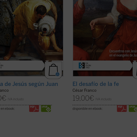
caciones. Dividido en dos partes,
personal ante Cristo y juzgar si est
era ...
(ver ficha)
camino ...
(ver ficha)
da de Jesús según Juan
El desafío de la fe
ranco
César Franco
0
€
19,00
€
IVA incluido
IVA incluido
 en ebook:
disponible en ebook: