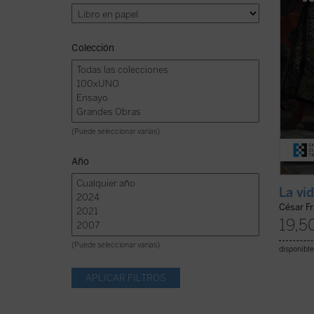
compli
la prim
Colección
(Puede seleccionar varias)
Año
La vi
César F
19,5
(Puede seleccionar varias)
disponible