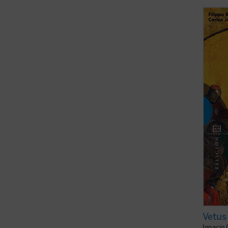
Novum 
patet
Antigu
el Nue
san Ag
Testam
misteri
Vetus
Ignacio 