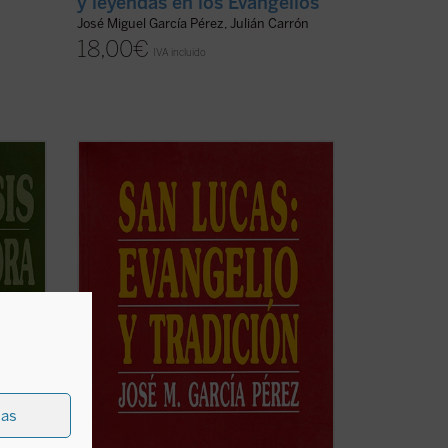
y leyendas en los Evangelios
José Miguel García Pérez, Julián Carrón
18,00
€
IVA incluido
Los estudiosos del Nuevo Testamento,
 quince
siguiendo una tradición muy antigua,
s
consideran a san Lucas como un
uro,
cristiano de origen heleno y, por tanto,
en
de lengua griega. En el prólogo a su obra,
le en
en efecto, manifiesta un notable
conocimiento de dicha ...
(ver ficha)
ias