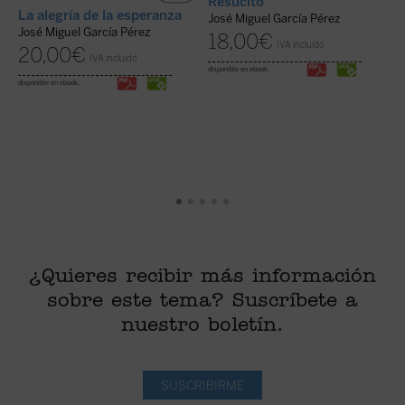
Resucitó
La alegría de la esperanza
L
José Miguel García Pérez
p
José Miguel García Pérez
18,00
€
IVA incluido
c
20,00
€
IVA incluido
disponible en ebook:
J
disponible en ebook:
¿Quieres recibir más información
sobre este tema? Suscríbete a
nuestro boletín.
SUSCRIBIRME