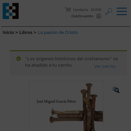
Saltar al contenido.
1 producto
16,00€
Club Encuentro
Inicio
>
Libros
>
La pasión de Cristo
“Los orígenes históricos del cristianismo” se
ha añadido a tu carrito.
Ver carrito