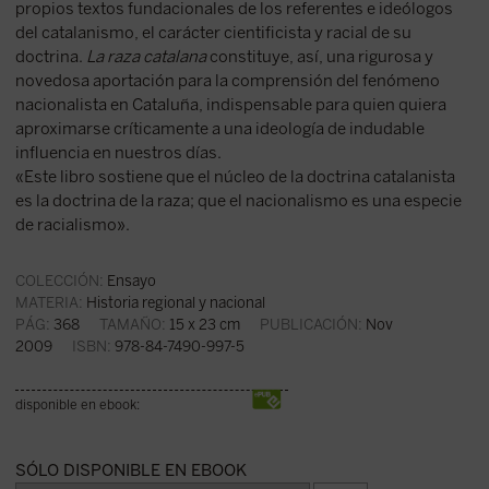
propios textos fundacionales de los referentes e ideólogos
del catalanismo, el carácter cientificista y racial de su
doctrina.
La raza catalana
constituye, así, una rigurosa y
novedosa aportación para la comprensión del fenómeno
nacionalista en Cataluña, indispensable para quien quiera
aproximarse críticamente a una ideología de indudable
influencia en nuestros días.
«Este libro sostiene que el núcleo de la doctrina catalanista
es la doctrina de la raza; que el nacionalismo es una especie
de racialismo».
COLECCIÓN:
Ensayo
MATERIA:
Historia regional y nacional
PÁG:
368
TAMAÑO:
15 x 23 cm
PUBLICACIÓN:
Nov
2009
ISBN:
978-84-7490-997-5
disponible en ebook:
SÓLO DISPONIBLE EN EBOOK