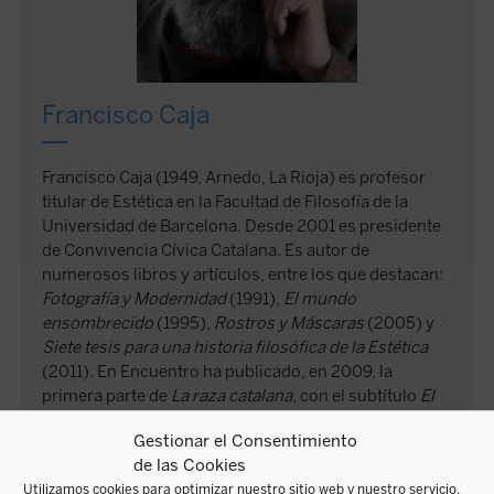
Francisco Caja
Francisco Caja (1949, Arnedo, La Rioja) es profesor
titular de Estética en la Facultad de Filosofía de la
Universidad de Barcelona. Desde 2001 es presidente
de Convivencia Cívica Catalana. Es autor de
numerosos libros y artículos, entre los que destacan:
Fotografía y Modernidad
(1991),
El mundo
ensombrecido
(1995),
Rostros y Máscaras
(2005) y
Siete tesis para una historia filosófica de la Estética
(2011). En Encuentro ha publicado, en 2009, la
primera parte de
La raza catalana
, con el subtítulo
El
núcleo doctrinal del catalanismo
.
Gestionar el Consentimiento
de las Cookies
Utilizamos cookies para optimizar nuestro sitio web y nuestro servicio.