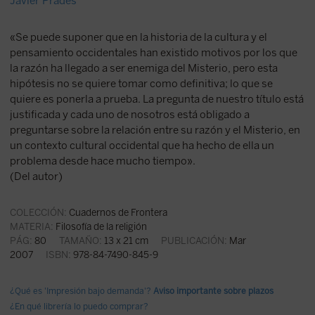
Javier Prades
«Se puede suponer que en la historia de la cultura y el
pensamiento occidentales han existido motivos por los que
la razón ha llegado a ser enemiga del Misterio, pero esta
hipótesis no se quiere tomar como definitiva; lo que se
quiere es ponerla a prueba. La pregunta de nuestro título está
justificada y cada uno de nosotros está obligado a
preguntarse sobre la relación entre su razón y el Misterio, en
un contexto cultural occidental que ha hecho de ella un
problema desde hace mucho tiempo».
(Del autor)
COLECCIÓN:
Cuadernos de Frontera
MATERIA:
Filosofía de la religión
PÁG:
80
TAMAÑO:
13 x 21 cm
PUBLICACIÓN:
Mar
2007
ISBN:
978-84-7490-845-9
¿Qué es 'Impresión bajo demanda'?
Aviso importante sobre plazos
¿En qué librería lo puedo comprar?