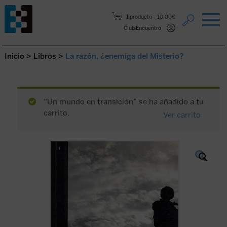
Saltar al contenido.
1 producto
10,00€
Club Encuentro
Inicio
>
Libros
>
La razón, ¿enemiga del Misterio?
“Un mundo en transición” se ha añadido a tu
carrito.
Ver carrito