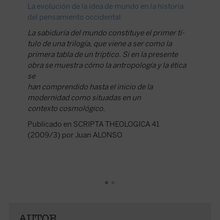
La evolución de la idea de mundo en la historia
La evolu
del pensamiento occidental
del pen
La sabiduría del mundo constituye el primer tí-
La sabid
tulo de una trilogía, que viene a ser como la
tulo de 
primera tabla de un tríptico. Si en la presente
primera 
obra se muestra cómo la antropología y la ética
obra se 
se
se
han comprendido hasta el inicio de la
han comp
modernidad como situadas en un
moderni
contexto cosmológico.
context
Publicado en SCRIPTA THEOLOGICA 41
Publica
(2009/3) por Juan ALONSO
(2009/
AUTOR