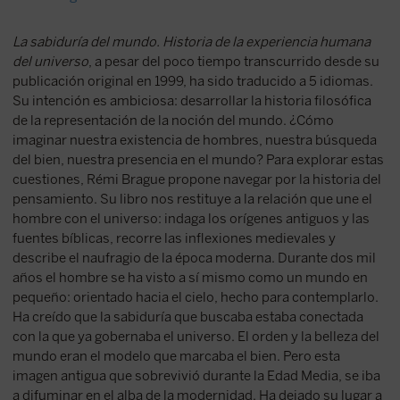
La sabiduría del mundo. Historia de la experiencia humana
del universo
, a pesar del poco tiempo transcurrido desde su
publicación original en 1999, ha sido traducido a 5 idiomas.
Su intención es ambiciosa: desarrollar la historia filosófica
de la representación de la noción del mundo. ¿Cómo
imaginar nuestra existencia de hombres, nuestra búsqueda
del bien, nuestra presencia en el mundo? Para explorar estas
cuestiones, Rémi Brague propone navegar por la historia del
pensamiento. Su libro nos restituye a la relación que une el
hombre con el universo: indaga los orígenes antiguos y las
fuentes bíblicas, recorre las inflexiones medievales y
describe el naufragio de la época moderna. Durante dos mil
años el hombre se ha visto a sí mismo como un mundo en
pequeño: orientado hacia el cielo, hecho para contemplarlo.
Ha creído que la sabiduría que buscaba estaba conectada
con la que ya gobernaba el universo. El orden y la belleza del
mundo eran el modelo que marcaba el bien. Pero esta
imagen antigua que sobrevivió durante la Edad Media, se iba
a difuminar en el alba de la modernidad. Ha dejado su lugar a