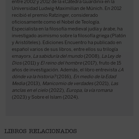
entre 2002 y 2012 de la «Cátedra Guardini» en la
Universidad Ludwig-Maximilian de Múnich. En 2012
recibió el premio Ratzinger, considerado
oficiosamente como el Nobel de Teología.
Especialista en la filosofía medieval judía y árabe, ha
investigado asimismo sobre la filosofía griega (Platón
y Aristóteles). Ediciones Encuentro ha publicado en
español varios de sus libros, entre ellos su trilogía
«mayor»,
La sabiduría del mundo
(2008),
La Ley de
Dios
(2011) y
El reino del hombre
(2017), fruto de 15
años de investigación. Además, el libro entrevista
¿A
dónde va la historia?
(2016),
En medio de la Edad
Media
(2013),
Manicomio de verdades
(2021),
Las
anclas en el cielo
(2022),
Europa, la vía romana
(2023) y Sobre el Islam (2024).
LIBROS RELACIONADOS