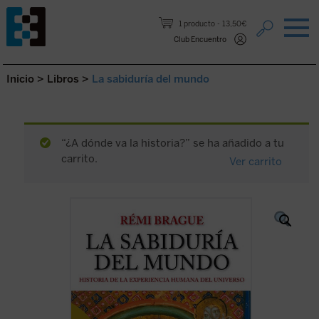
Saltar al contenido.
1 producto
13,50€
Club Encuentro
Inicio
>
Libros
>
La sabiduría del mundo
“¿A dónde va la historia?” se ha añadido a tu
carrito.
Ver carrito