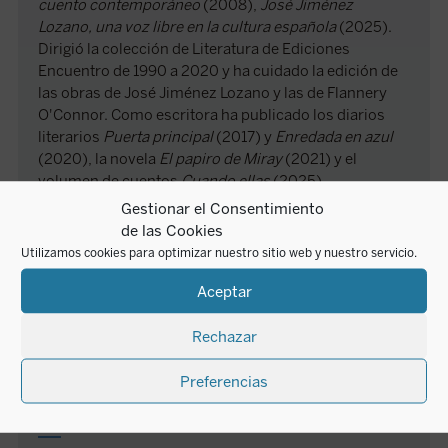
cuento contemporáneo
(2008),
José Jiménez
Lozano, una voz libre en la cultura española
(2025).
Dirigió la colección de Literatura de Ediciones
Encuentro de 1990 a 2020 y ha cuidado la edición de
las obras de José Jiménez Lozano y las de Flannery
O'Connor. Como escritora ha publicado los diarios
literarios
Puerta principal
(2017) y
Enredada en azul
(2020), la novela
El papiro de Miray
(2021) y el
volumen de cuentos
Cuando ellas
(2025).
Gestionar el Consentimiento
de las Cookies
AUTOR
Utilizamos cookies para optimizar nuestro sitio web y nuestro servicio.
Ana Llano Torres
Aceptar
Rechazar
AUTOR
Preferencias
Javier Navarro Palma