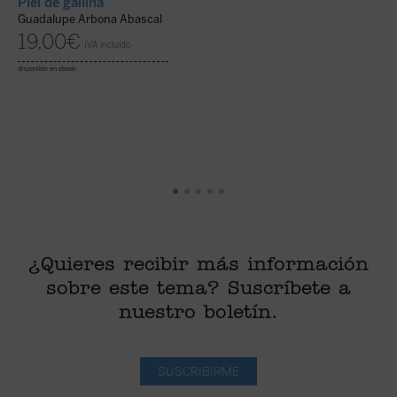
Piel de gallina
E
Guadalupe Arbona Abascal
G
19,00
€
IVA incluido
disponible en ebook:
¿Quieres recibir más información
sobre este tema? Suscríbete a
nuestro boletín.
SUSCRIBIRME