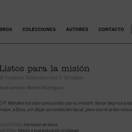
IBROS
COLECCIONES
AUTORES
CONTACTO
Listos para la misión
El corazón misionero del P. Morales
José Antonio Benito Rodríguez
El P. Morales ha sido consumido por su misión: llevar deprisa a l
mejor, a Dios, sin dejar su condición laical, pero con el ardor misi
COLECCIÓN:
Formador de laicos
MATERIA:
Misión y evangelización cristianas