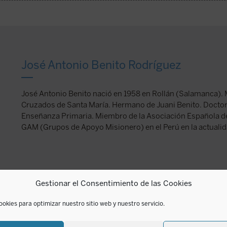
José Antonio Benito Rodríguez
José Antonio Benito nació en 1958 en Rollán (Salamanca). 
Cruzados de Santa María. Hermano de Juani Benito. Doctor 
Enseñanza Primaria. Miembro de la Asociación Española d
GAM (Grupos de Apoyo Misionero) en el Perú en la actualid
Gestionar el Consentimiento de las Cookies
ookies para optimizar nuestro sitio web y nuestro servicio.