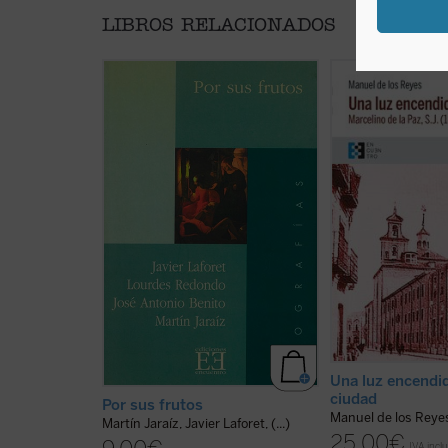
LIBROS RELACIONADOS
Por sus frutos
se presenta al
Narra la vida de Ma
lector como un tríptico biográfico
Paz, quien ingresó 
en el que pueden contemplarse
de la Compañía de 
tres vidas ejemplares de la
Docente, predicado
segunda mitad del siglo XX. Sus
confesor e impulso
respectivos autores nos revelan a
sociales, su biograf
través de estas páginas las
una muestra de la 
distintas personalidades
el ministerio del A
siguiendo de cerca su trayectoria
Oración por las ti
biográfica; nos permiten latir ...
y del compromiso ..
(ver ficha)
Una luz encendid
ciudad
Por sus frutos
Manuel de los Reye
Martín Jaraíz, Javier Laforet, (...)
25,00
€
IVA incl