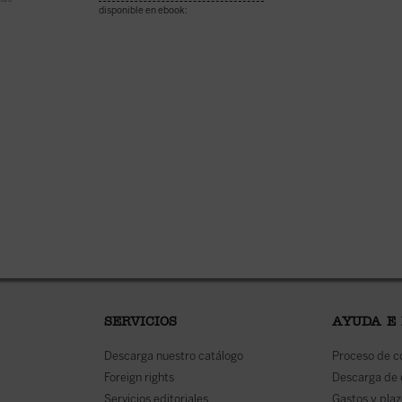
IVA inc
disponible en ebook:
disponible en ebook:
SERVICIOS
AYUDA E
Descarga nuestro catálogo
Proceso de 
Foreign rights
Descarga de
Servicios editoriales
Gastos y plaz