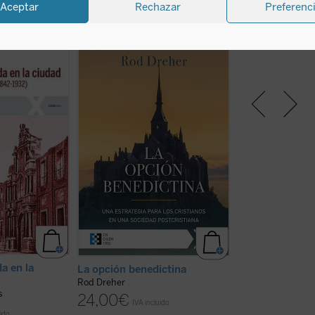
Aceptar
Rechazar
Preferenc
rcelino de la
La opción benedictina
,
El padre Matthie
en el noviciado
posiblemente el libro de contenido
sacerdote francé
Jesús.
religioso más importante y
Filipinas, conviv
r, misionero,
discutido de la última década,
de 20 años con lo
r de obras
propone al lector, en estos
calle en Manila. 
ía es a la par
tiempos de confusión, el retorno a
sus libros dedicad
implicación en
la propuesta de vida de san Benito
hace partícipes d
postolado de la
de Nursia, que apostó por la
extraordinario de
erras de España
construcción de nuevas formas de
estos pequeños,
.
(ver ficha)
comunidad ante el derrumbre ...
privados de todo, 
(ver ficha)
experiencia de ...
a en la
La opción benedictina
El prodigioso m
alegría
Rod Dreher
s
Matthieu Dauchez
24,00
€
IVA incluido
13,00
€
uido