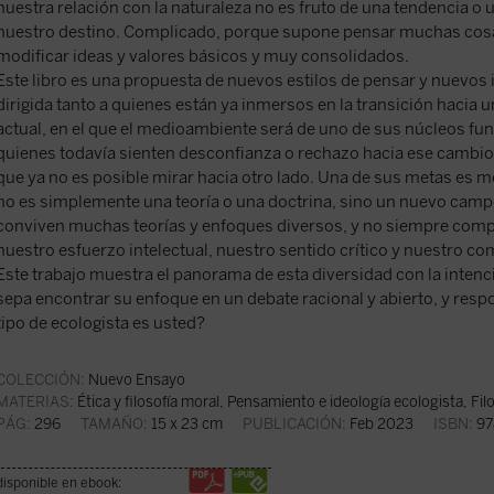
nuestra relación con la naturaleza no es fruto de una tendencia o 
nuestro destino. Complicado, porque supone pensar muchas cos
modificar ideas y valores básicos y muy consolidados.
Este libro es una propuesta de nuevos estilos de pensar y nuevo
dirigida tanto a quienes están ya inmersos en la transición hacia 
actual, en el que el medioambiente será de uno de sus núcleos f
quienes todavía sienten desconfianza o rechazo hacia ese cambio
que ya no es posible mirar hacia otro lado. Una de sus metas es 
no es simplemente una teoría o una doctrina, sino un nuevo campo
conviven muchas teorías y enfoques diversos, y no siempre comp
nuestro esfuerzo intelectual, nuestro sentido crítico y nuestro c
Este trabajo muestra el panorama de esta diversidad con la intenc
sepa encontrar su enfoque en un debate racional y abierto, y resp
tipo de ecologista es usted?
COLECCIÓN:
Nuevo Ensayo
MATERIAS:
Ética y filosofía moral
,
Pensamiento e ideología ecologista
,
Fil
PÁG:
296
TAMAÑO:
15 x 23 cm
PUBLICACIÓN:
Feb 2023
ISBN:
97
disponible en ebook: