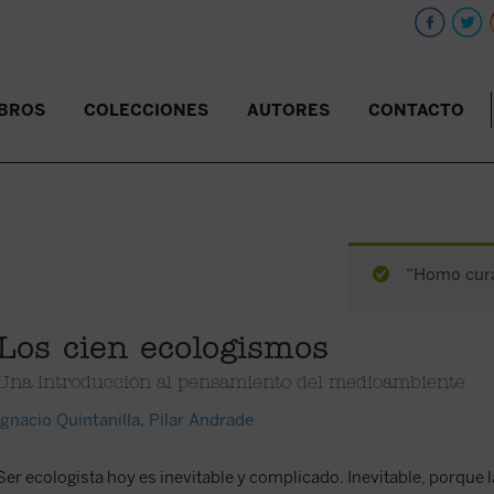
IBROS
COLECCIONES
AUTORES
CONTACTO
“Homo curan
Los cien ecologismos
Una introducción al pensamiento del medioambiente
Ignacio Quintanilla
,
Pilar Andrade
Ser ecologista hoy es inevitable y complicado. Inevitable, porque l