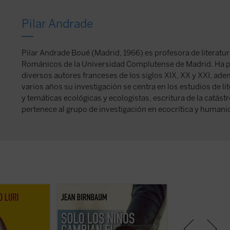
Pilar Andrade
Pilar Andrade Boué (Madrid, 1966) es profesora de literatu
Románicos de la Universidad Complutense de Madrid. Ha pu
diversos autores franceses de los siglos XIX, XX y XXI, ad
varios años su investigación se centra en los estudios de l
y temáticas ecológicas y ecologistas, escritura de la catás
pertenece al grupo de investigación en ecocrítica y human
conduce por un
Birnbaum retoma, tras
El coraje
En
El colapso de 
ra mostrarnos
del matiz
, el pulso de la política y
y experto en ética
ión intermedia
la introspección con una pregunta
Benanti nos invita
ad y la
aparentemente sencilla: ¿qué
sobre el colapso 