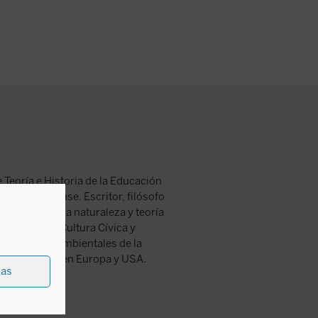
 Teoría e Historia de la Educación
ad Complutense. Escritor, filósofo
e la técnica y la naturaleza y teoría
vestigación Cultura Cívica y
umanidades Ambientales de la
o ecologista en Europa y USA.
ias