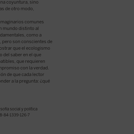
una coyuntura, sino
as de otro modo,
s imaginarios comunes
un mundo distinto al
undamentales, como a
, pero son conscientes de
mostrar que el ecologismo
 del saber en el que
atibles, que requieren
ompromiso con la verdad.
ión de que cada lector
onder a la pregunta: ¿qué
osofía social y política
8-84-1339-126-7