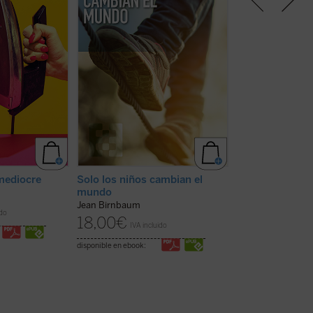
 ser y la nada—
sucede cuando llega un hijo al
digital. Es una in
fuente de
mundo? Desde Rosa Luxemburgo
en el papel de la 
Un canto a la
hasta Hannah Arendt, pasando
nuestras vidas y e
escrito para el
por Roland Barthes, Birnbaum
construcción de 
entre cosas
combina memoria personal,
ético y humano, u
er ficha)
referencias filosóficas y ...
(ver
esencial para quie
ficha)
mediocre
Solo los niños cambian el
El colapso de B
mundo
Paolo Benanti
Jean Birnbaum
24,00
€
ido
IVA inc
18,00
€
IVA incluido
disponible en ebook:
disponible en ebook: