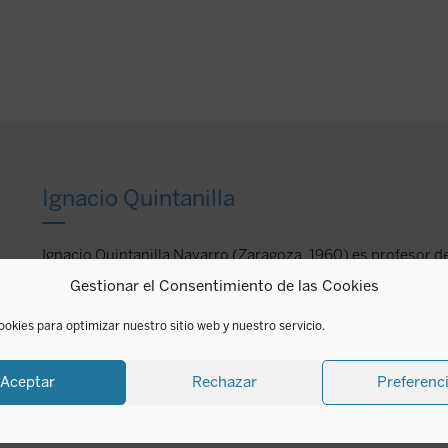
Ignacio Quintanilla
Ignacio Quintanilla Navarro (Zaragoza, 1960) es profesor de
en el Departamento de Estudios Educativos de la Universid
Gestionar el Consentimiento de las Cookies
y psicólogo, investiga sobre historia de las ideas, filosofía d
del conocimiento e inteligencia. Es miembro del grupo de in
ookies para optimizar nuestro sitio web y nuestro servicio.
Políticas Educativas y del proyecto de innovación sobre H
UCM. Desde hace años estudia la evolución del pensamient
Aceptar
Rechazar
Preferenc