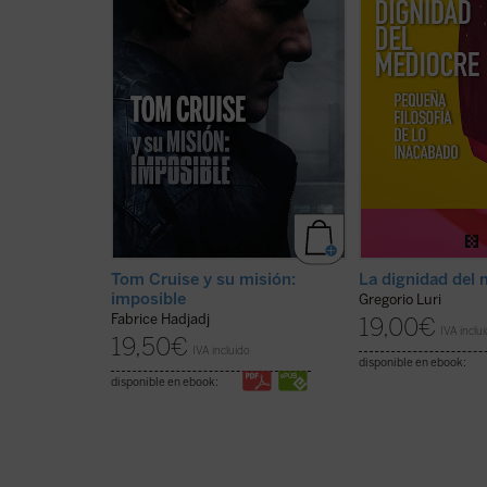
refleja algo de su época. Por eso,
divinidad, entre el
al hablar de Tom, hablamos
es, en realidad, la 
también de toda la humanidad.
nuestra dignidad. 
Entre filosofía, teología y cultura
condición humana, 
popular, este libro nos invita a
mediocre que vive 
recordar que: vivir puede ...
(ver
que se acaban, ...
(v
ficha)
Tom Cruise y su misión:
La dignidad del 
imposible
Gregorio Luri
Fabrice Hadjadj
19,00
€
IVA inclu
19,50
€
IVA incluido
disponible en ebook:
disponible en ebook: