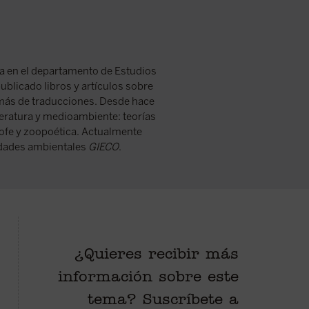
ra en el departamento de Estudios
blicado libros y artículos sobre
emás de traducciones. Desde hace
iteratura y medioambiente: teorías
trofe y zoopoética. Actualmente
idades ambientales
GIECO
.
¿Quieres recibir más
Babel
, el teólogo
En esta obra quiero establecer el
Cuando las acti
información sobre este
 digital Paolo
enlace del transhumanismo con la
del cuidado —la
 a reflexionar
tradición humanística de nuestra
proporcionan lo
tema? Suscríbete a
de la utopía
civilización, ofreciendo nuevos
vida, las que re