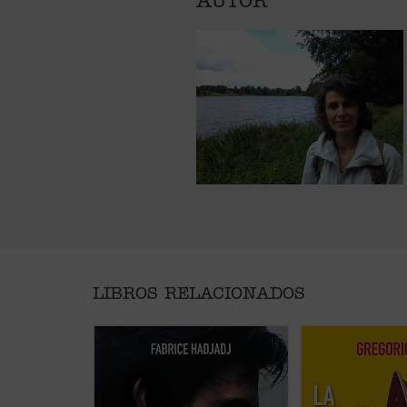
AUTOR
LIBROS RELACIONADOS
Hadjadj mira a Tom Cruise más
Gregorio Luri nos 
allá del cine. Cuando un actor se
viaje filosófico pa
convierte en símbolo de una
que nuestra condic
generación, inevitablemente
—entre la animalid