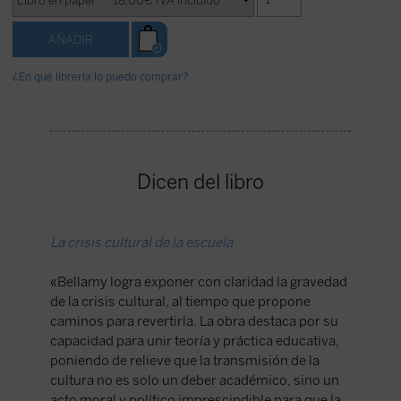
¿En qué librería lo puedo comprar?
Dicen del libro
La crisis cultural de la escuela
La deca
«Bellamy logra exponer con claridad la gravedad
A pesar 
de la crisis cultural, al tiempo que propone
delante 
caminos para revertirla. La obra destaca por su
y cohere
capacidad para unir teoría y práctica educativa,
educaci
poniendo de relieve que la transmisión de la
y de rea
cultura no es solo un deber académico, sino un
ese frac
acto moral y político imprescindible para que la