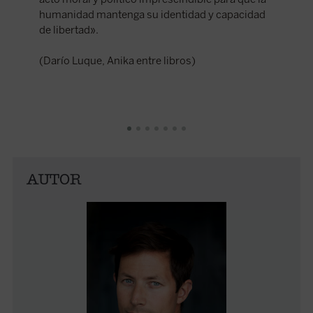
humanidad mantenga su identidad y capacidad
Publicad
de libertad».
Santan
(Darío Luque, Anika entre libros)
AUTOR