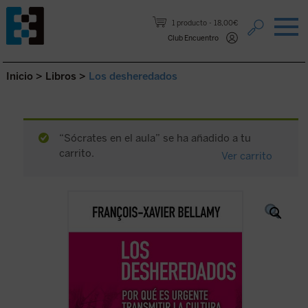
Saltar al contenido.
1 producto
18,00€
Club Encuentro
Inicio
>
Libros
>
Los desheredados
“Sócrates en el aula” se ha añadido a tu
carrito.
Ver carrito