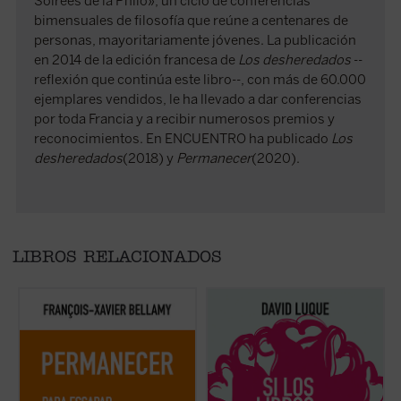
Soirées de la Philo», un ciclo de conferencias
bimensuales de filosofía que reúne a centenares de
personas, mayoritariamente jóvenes. La publicación
en 2014 de la edición francesa de
Los desheredados
--
reflexión que continúa este libro--, con más de 60.000
ejemplares vendidos, le ha llevado a dar conferencias
por toda Francia y a recibir numerosos premios y
reconocimientos. En ENCUENTRO ha publicado
Los
desheredados
(2018) y
Permanecer
(2020).
LIBROS RELACIONADOS
Bellamy nos presenta un elogio de la
David Luque investiga la teoría de la
F
permanencia exponiendo las
«educación liberal» a fin de hablar sobre el
l
consecuencias de dejarse arrastrar por
amor: el amor a los libros, el amor a las
r
una sociedad acelerada. Mientras recorre
criaturas y el amor divino. Un conjunto de
l
con agilidad la historia que nos ha llevado
ensayos que pueden ser leídos
s
hasta aquí, el autor nos anima a detenernos,
separadamente o en conjunto por
e
a disfrutar de los lazos que han construido
cualquiera que esté convencido de que la
d
una cultura y una civilización....
(ver ficha)
formación literaria constituye la base ...
(ver
e
ficha)