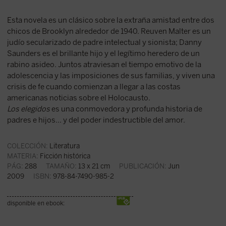
Esta novela es un clásico sobre la extraña amistad entre dos
chicos de Brooklyn alrededor de 1940. Reuven Malter es un
judío secularizado de padre intelectual y sionista; Danny
Saunders es el brillante hijo y el legítimo heredero de un
rabino asideo. Juntos atraviesan el tiempo emotivo de la
adolescencia y las imposiciones de sus familias, y viven una
crisis de fe cuando comienzan a llegar a las costas
americanas noticias sobre el Holocausto.
Los elegidos
es una conmovedora y profunda historia de
padres e hijos... y del poder indestructible del amor.
COLECCIÓN:
Literatura
MATERIA:
Ficción histórica
PÁG:
288
TAMAÑO:
13 x 21 cm
PUBLICACIÓN:
Jun
2009
ISBN:
978-84-7490-985-2
disponible en ebook: