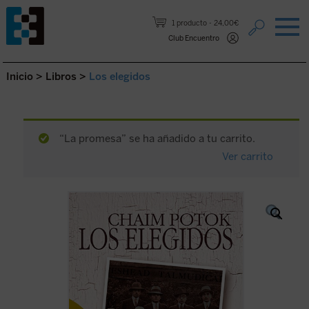
Saltar al contenido.
1 producto
24,00€
Club Encuentro
Inicio
>
Libros
>
Los elegidos
“La promesa” se ha añadido a tu carrito.
Ver carrito