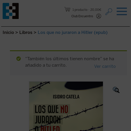
Saltar al contenido.
1 producto
20,00€
Club Encuentro
Inicio
>
Libros
>
Los que no juraron a Hitler (epub)
“También los últimos tienen nombre” se ha
añadido a tu carrito.
Ver carrito