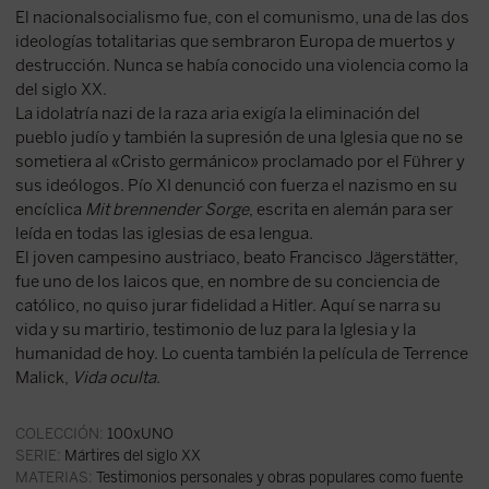
El nacionalsocialismo fue, con el comunismo, una de las dos
ideologías totalitarias que sembraron Europa de muertos y
destrucción. Nunca se había conocido una violencia como la
del siglo XX.
La idolatría nazi de la raza aria exigía la eliminación del
pueblo judío y también la supresión de una Iglesia que no se
sometiera al «Cristo germánico» proclamado por el Führer y
sus ideólogos. Pío XI denunció con fuerza el nazismo en su
encíclica
Mit brennender Sorge
, escrita en alemán para ser
leída en todas las iglesias de esa lengua.
El joven campesino austriaco, beato Francisco Jägerstätter,
fue uno de los laicos que, en nombre de su conciencia de
católico, no quiso jurar fidelidad a Hitler. Aquí se narra su
vida y su martirio, testimonio de luz para la Iglesia y la
humanidad de hoy. Lo cuenta también la película de Terrence
Malick,
Vida oculta
.
COLECCIÓN:
100xUNO
SERIE:
Mártires del siglo XX
MATERIAS:
Testimonios personales y obras populares como fuente