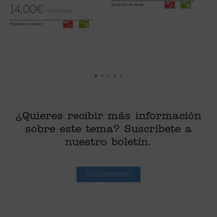
disponible en ebook:
14,00
€
IVA incluido
di
disponible en ebook:
¿Quieres recibir más información
sobre este tema? Suscríbete a
nuestro boletín.
SUSCRIBIRME