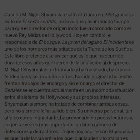
Cuando M. Night Shyamalan saltó a la fama en 1999 gracias al
éxito de
El sexto sentido
, no tuvo que pasar mucho tiempo
para que el director de origen indio fuera coronado como el
nuevo Rey Midas de Hollywood. Hoy en cambio, el
responsable de
El bosque
,
La joven del agua
o
El incidente
es
uno de los hombres más odiados de la Tierra de los Sueños.
Este libro pretende esclarecer qué es lo que ha ocurrido
durante esos años que fueron de la adulación al desprecio.
M. Night Shyamalan ha triunfado y ha fracasado, ha creado
tendencias y se ha unido a otras, ha sido original y ha hecho
frente a trabajos de encargo y sin embargo el director de
Señales
se encuentra actualmente en un incómoda situación
entre el sistema de Hollywood y sus propios intereses.
Shyamalan siempre ha tratado de combinar ambas cosas,
pero no siempre le ha salido bien. Su universo personal, tan
atípico como inquietante, ha provocado no pocas lecturas y,
lo que tal vez es más importante, un buen número de
defensores y detractores. Lo que hoy ocurre con Shyamalan
es que la distancia entre los que lo aplauden y lo atacan es