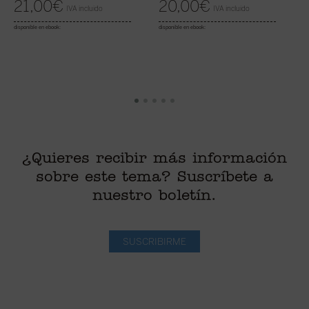
21,00
€
20,00
€
IVA incluido
IVA incluido
disponible en ebook:
disponible en ebook:
di
¿Quieres recibir más información
sobre este tema? Suscríbete a
nuestro boletín.
SUSCRIBIRME