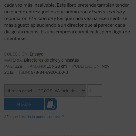
cada vez más insalvable. Este libro pretende también tender
un puente entre aquellos que admiraron
El sexto sentido
y
repudiaron
El incidente
y los que cada vez parecen sentirse
más a gusto aplaudiendo a un director que al parecer cada
día gusta menos. Es una empresa complicada, pero digna de
intentarse.
COLECCIÓN:
Ensayo
MATERIA:
Directores de cine y cineastas
PÁG:
328
TAMAÑO:
15 x 23 cm
PUBLICACIÓN:
Nov
2012
ISBN:
978-84-9920-160-3
¿En qué librería lo puedo comprar?