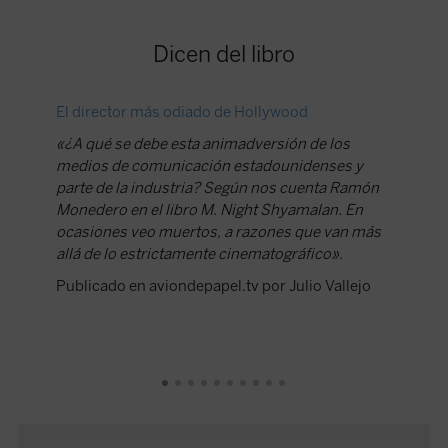
Dicen del libro
El director más odiado de Hollywood
Canal 1
ocasion
«¿A qué se debe esta animadversión de los
Edicion
medios de comunicación estadounidenses y
parte de la industria? Según nos cuenta Ramón
Ya puede
Monedero en el libro M. Night Shyamalan. En
del libr
ocasiones veo muertos, a razones que van más
muertos
allá de lo estrictamente cinematográfico».
En la s
Episodio
Publicado en aviondepapel.tv por Julio Vallejo
minuto 
Shyamala
entre o
porqué u
Publica
Laura Ur