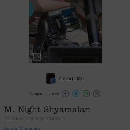
FICHA LIBRO
Compartir libro en
M. Night Shyamalan
En ocasiones veo muertos
Ramón Monedero