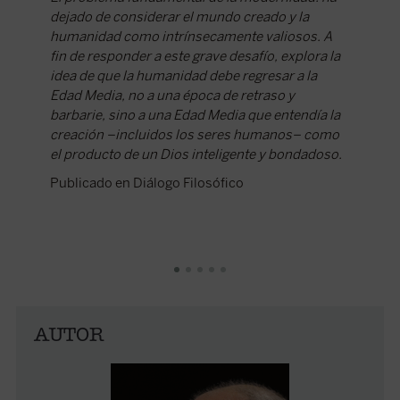
dejado de considerar el mundo creado y la
Rémi Br
humanidad como intrínsecamente valiosos. A
autor im
fin de responder a este grave desafío, explora la
agudo a
idea de que la humanidad debe regresar a la
desalen
Edad Media, no a una época de retraso y
propues
barbarie, sino a una Edad Media que entendía la
humor, s
creación –incluidos los seres humanos– como
Manicom
el producto de un Dios inteligente y bondadoso.
publica
no es u
Publicado en Diálogo Filosófico
Publica
Agüero 
AUTOR