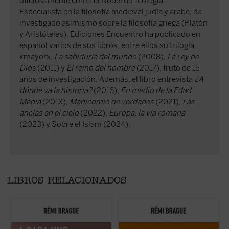
oficiosamente como el Nobel de Teología.
Especialista en la filosofía medieval judía y árabe, ha
investigado asimismo sobre la filosofía griega (Platón
y Aristóteles). Ediciones Encuentro ha publicado en
español varios de sus libros, entre ellos su trilogía
«mayor»,
La sabiduría del mundo
(2008),
La Ley de
Dios
(2011) y
El reino del hombre
(2017), fruto de 15
años de investigación. Además, el libro entrevista
¿A
dónde va la historia?
(2016),
En medio de la Edad
Media
(2013),
Manicomio de verdades
(2021),
Las
anclas en el cielo
(2022),
Europa, la vía romana
(2023) y Sobre el Islam (2024).
LIBROS RELACIONADOS
Este «pequeño tratado» es la continuación
El Islam es objeto de interminables
R
de los estudios emblemáticos de Rémi
controversias y mucha confusión. Pero,
d
Brague sobre el concepto de
mundo
. En una
¿qué es el Islam? ¿Una forma de
r
sucesión de breves capítulos expone una
relacionarse con Dios? ¿Una religión con
e