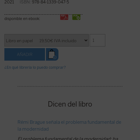
2021
ISBN:
978-84-1339-047-5
disponible en ebook:
¿En qué librería lo puedo comprar?
Dicen del libro
Rémi Brague señala el problema fundamental de
«¿Qué n
la modernidad
tomándo
represe
El problema fundamental de la modernidad: ha