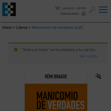
Saltar al contenido.
1 producto
24,00€
Club Encuentro
Inicio
>
Libros
>
Manicomio de verdades (pdf)
“Sobre el Islam” se ha añadido a tu carrito.
Ver carrito