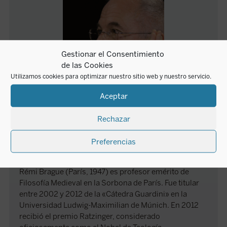
Gestionar el Consentimiento
de las Cookies
Utilizamos cookies para optimizar nuestro sitio web y nuestro servicio.
Aceptar
Rechazar
Rémi Brague
Preferencias
Rémi Brague (París, 1947) es profesor emérito de
Filosofía Medieval en la Sorbona de París. Fue titular
entre 2002 y 2012 de la «Cátedra Guardini» en la
Universidad Ludwig-Maximilian de Múnich. En 2012
recibió el premio Ratzinger, considerado