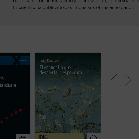
de su causa de beatificación y canonización, concluida en 
Encuentro ha publicado casi todas sus obras en español.
o y provocador,
Estas páginas ofrecen las
Giussani continúa
dentra en la
lecciones, el diálogo en asamblea
abierto en este t
el cristianismo:
y la síntesis, hasta ahora inéditos,
volumen dedicado 
 e irreductible.
de Luigi Giussani con jóvenes
junto con su condi
 pretensión
universitarios de Comunión y
sacrificio, y su c
tratado
Liberación en 1985. Giussani
práctica, la virgini
a propuesta
propone una inversión de
y concreta, que
perspectiva: las necesidades del
ad de cada
corazón, apagadas, olvidadas y
sofocadas, solo se reactivan ...
(ver
ficha)