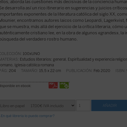
ellos, aborda las cuestiones más decisivas de la conciencia huma
Se desarrolla así un rico itinerario en sugerencias y juicios críticos
importantes exponentes de la literatura católica del siglo XX, com
Mounier, encontramos autores laicos como Leopardi, Lagerkvist, M
que se muestra, más allá del ejercicio de la crítica literaria, cómo 
auténticamente cristiano lee, en la obra de algunos «grandes», la i
búsqueda del verdadero rostro humano.
COLECCIÓN:
100xUNO
MATERIAS:
Estudios literarios: general
,
Espiritualidad y experiencia religio
romano, Iglesia católica romana
PÁG:
204
TAMAÑO:
15,5 x 22 cm
PUBLICACIÓN:
Feb 2020
ISBN:
disponible en ebook:
¿En qué librería lo puedo comprar?