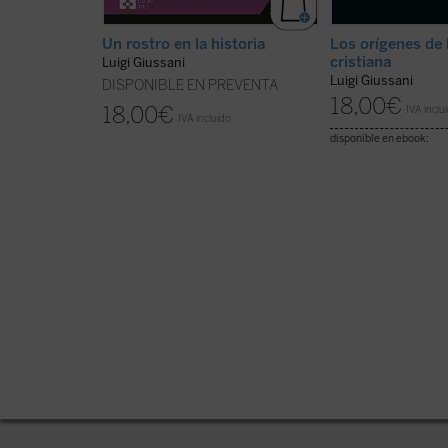
Un rostro en la historia
Los orígenes de 
cristiana
Luigi Giussani
Luigi Giussani
DISPONIBLE EN PREVENTA
18,00
€
18,00
€
IVA inclu
IVA incluido
disponible en ebook: