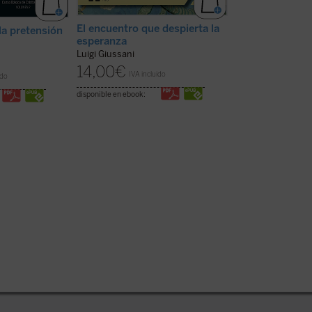
El encuentro que despierta la
la pretensión
¿Se puede (ve
esperanza
vivir así? La ca
Luigi Giussani
Luigi Giussani
14,00
€
18,00
€
IVA incluido
ido
IVA inc
disponible en ebook:
disponible en ebook: