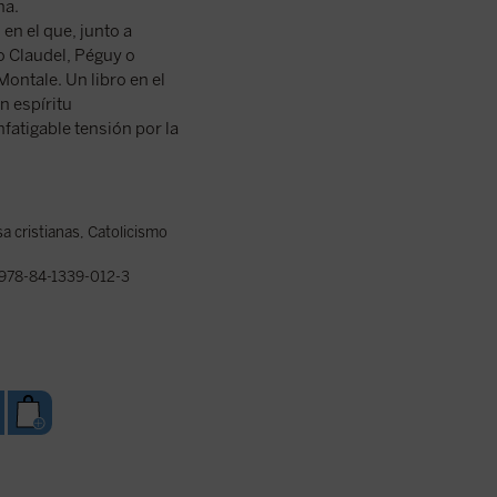
na.
 en el que, junto a
o Claudel, Péguy o
ontale. Un libro en el
un espíritu
nfatigable tensión por la
sa cristianas
,
Catolicismo
978-84-1339-012-3