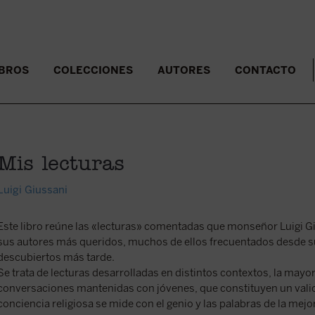
IBROS
COLECCIONES
AUTORES
CONTACTO
Mis lecturas
Luigi Giussani
Este libro reúne las «lecturas» comentadas que monseñor Luigi Gi
sus autores más queridos, muchos de ellos frecuentados desde s
descubiertos más tarde.
Se trata de lecturas desarrolladas en distintos contextos, la mayor
conversaciones mantenidas con jóvenes, que constituyen un val
conciencia religiosa se mide con el genio y las palabras de la mejor 