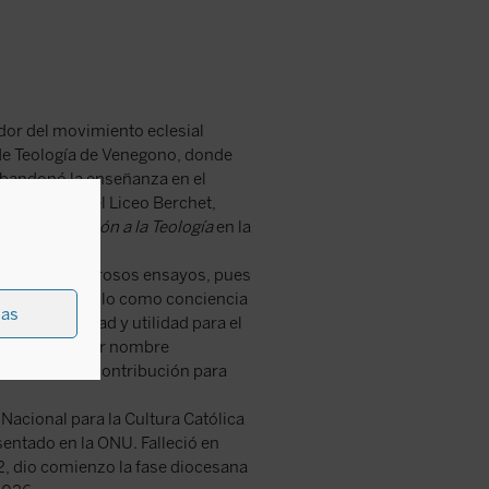
dor del movimiento eclesial
de Teología de Venegono, donde
abandonó la enseñanza en el
a de Milán, el Liceo Berchet,
eñó
Introducción a la Teología
en la
e su vida numerosos ensayos, pues
struye un pueblo como conciencia
ias
a razonabilidad y utilidad para el
a que lleva por nombre
como sincera contribución para
Nacional para la Cultura Católica
sentado en la ONU. Falleció en
2, dio comienzo la fase diocesana