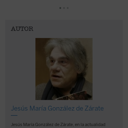
recupera
Barroco
expresar
moderna
orígenes
AUTOR
complejo
en la hi
Zárate, 
Universi
sistemát
1996. Ah
tres vol
primero
obra. L
ofrecen 
de sus f
estudio 
Jesús María González de Zárate
interpre
mitologí
panteón
Jesús María González de Zárate, en la actualidad