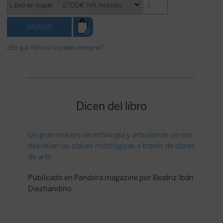
¿En qué librería lo puedo comprar?
Dicen del libro
Un gran ensayo de mitología y arte donde se nos
González
desvelan las claves mitológicas a través de obras
historia
de arte
Los Urá
La mitol
Publicado en Pandora magazine por Beatriz Ibán
inspirac
Diezhandino
y el gr
interpre
de la re