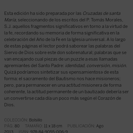
Esta edición ha sido preparada por las
Cruzadas de santa
María
, seleccionando de los escritos del P. Tomás Morales,
S.J. aquellos fragmentos significativos en torno a la virtud de
la fe, recordando su memoria de forma significativa en la
celebración del Año de la Fe en la Iglesia universal. A lo largo
de estas páginas el lector podrá saborear las palabras del
Siervo de Dios sobre este don sobrenatural; palabras que se
van encajando cual piezas de un puzzle a esas llamadas
apremiantes del Santo Padre:
identidad, conversión, misión
.
Quizá podríamos sintetizar sus «pensamientos» de esta
forma: el sacramento del Bautismo nos hace misioneros;
pero, para permanecer en una actitud misionera de forma
coherente, la actitud permanente de un bautizado debería ser
un convertirse cada día un poco más según el Corazón de
Dios.
COLECCIÓN:
Bolsillo
PÁG:
80
TAMAÑO:
11 x 18 cm
PUBLICACIÓN:
Ago
2013
ISBN:
978-84-9055-006-9