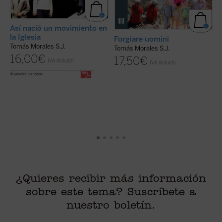
Así nació un movimiento en
S
la Iglesia
Forgiare uomini
E
Tomás Morales S.J.
Tomás Morales S.J.
T
16,00
€
17,50
€
IVA incluido
IVA incluido
disponible en ebook:
¿Quieres recibir más información
sobre este tema? Suscríbete a
nuestro boletín.