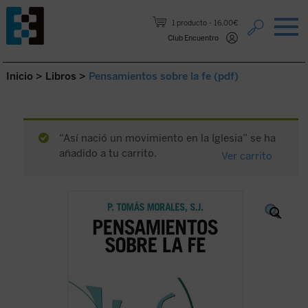
Saltar al contenido.
1 producto
16,00€
Club Encuentro
Inicio
>
Libros
>
Pensamientos sobre la fe (pdf)
“Así nació un movimiento en la Iglesia” se ha
añadido a tu carrito.
Ver carrito