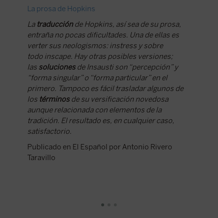
La prosa de Hopkins
Reseña 
supleme
La
traducción
de Hopkins, así sea de su prosa,
entraña no pocas dificultades. Una de ellas es
«Para c
verter sus neologismos:
instress
y sobre
Hopkins
todo
inscape
. Hay otras posibles versiones;
destacad
las
soluciones
de Insausti son “percepción” y
es que 
“forma singular” o “forma particular” en el
tiempos 
primero. Tampoco es fácil trasladar algunos de
afiliad
los
términos
de su versificación novedosa
Empson o
aunque relacionada con elementos de la
consigui
tradición. El resultado es, en cualquier caso,
autores
satisfactorio.
arrastra
los lect
Publicado en El Español por Antonio Rivero
en los 
Taravillo
de recon
literari
nueva g
Cecil D
aprecia