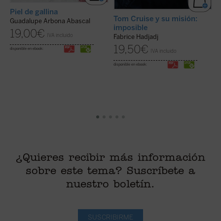
Piel de gallina
Tom Cruise y su misión:
O
Guadalupe Arbona Abascal
imposible
G
19,00
€
IVA incluido
Fabrice Hadjadj
19,50
€
disponible en ebook:
IVA incluido
di
disponible en ebook:
¿Quieres recibir más información
sobre este tema? Suscríbete a
nuestro boletín.
SUSCRIBIRME