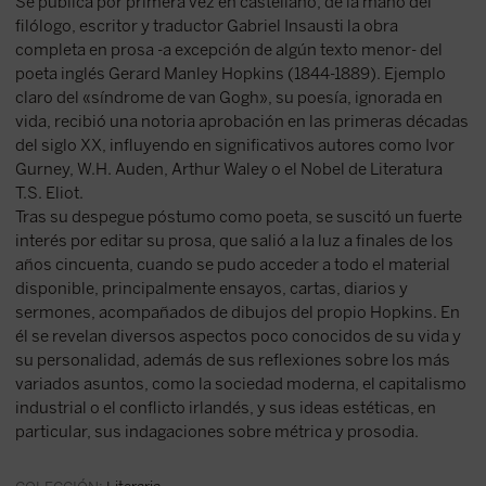
Se publica por primera vez en castellano, de la mano del
filólogo, escritor y traductor Gabriel Insausti la obra
completa en prosa -a excepción de algún texto menor- del
poeta inglés Gerard Manley Hopkins (1844-1889). Ejemplo
claro del «síndrome de van Gogh», su poesía, ignorada en
vida, recibió una notoria aprobación en las primeras décadas
del siglo XX, influyendo en significativos autores como Ivor
Gurney, W.H. Auden, Arthur Waley o el Nobel de Literatura
T.S. Eliot.
Tras su despegue póstumo como poeta, se suscitó un fuerte
interés por editar su prosa, que salió a la luz a finales de los
años cincuenta, cuando se pudo acceder a todo el material
disponible, principalmente ensayos, cartas, diarios y
sermones, acompañados de dibujos del propio Hopkins. En
él se revelan diversos aspectos poco conocidos de su vida y
su personalidad, además de sus reflexiones sobre los más
variados asuntos, como la sociedad moderna, el capitalismo
industrial o el conflicto irlandés, y sus ideas estéticas, en
particular, sus indagaciones sobre métrica y prosodia.