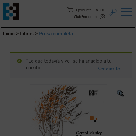
Saltar al contenido.
1 producto
18,00€
Club Encuentro
Inicio
>
Libros
>
Prosa completa
“Lo que todavía vive” se ha añadido a tu
carrito.
Ver carrito