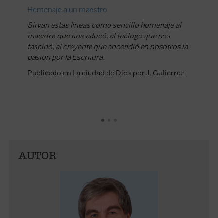
Homenaje a un maestro
Monogra
Herranz
Sirvan estas lineas como sencillo homenaje al
maestro que nos educó, al teólogo que nos
"Sirvan 
fascinó, al creyente que encendió en nosotros la
maestro
pasión por la Escritura.
fascinó,
pasión p
Publicado en La ciudad de Dios por J. Gutierrez
Publicad
Gutiérr
AUTOR