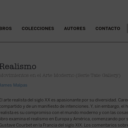
IBROS
COLECCIONES
AUTORES
CONTACTO
Realismo
Movimientos en el Arte Moderno (Serie Tate Gallery)
James Malpas
El arte realista del siglo XX es apasionante por su diversidad. Care
compartido y de un manifiesto de intenciones. Y, sin embargo, el h
realista es su compromiso con el mundo moderno y con las cosas 
libro examina el realismo en Europa y América, comenzando por su
Gustave Courbet en la Francia del siglo XIX. Los comentarios sobre