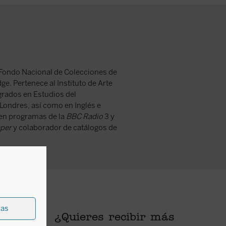
l Fondo Nacional de Colecciones de
e. Pertenece al Instituto de Arte
grados en Estudios del
Londres, así como en Inglés e
 en programas de la
BBC Radio
3 y
per
y colaborador de catálogos de
ias
¿Quieres recibir más