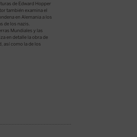
inturas de Edward Hopper
utor también examina el
 condena en Alemania a los
 de los nazis.
erras Mundiales y las
za en detalle la obra de
, así como la de los