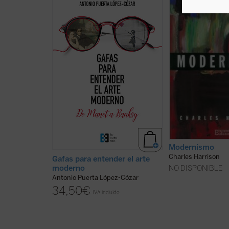
En el mundo del arte actual se
Modernización, mo
exponen muchas cosas extrañas.
modernismo: tres 
Se comprende que a menudo los
alrededor de los cu
espectadores se pregunten: ¿no
girar el mundo mo
es esto una tomadura de pelo?
cultura. Pero, ¿qué
Este libro se abre, con estilo
modernismo? El t
informativo y ameno, tanto al
generalmente se e
amante como al detractor del
expresar una cierta
llamado «arte después del arte»,
progreso y un salu
para mostrar el contexto, advertir
escepticismo frente
...
(ver ficha)
recibidas y los valor
Modernismo
Charles Harrison
Gafas para entender el arte
moderno
NO DISPONIBLE
Antonio Puerta López-Cózar
34,50
€
IVA incluido