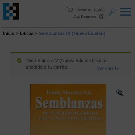
Saltar al contenido.
1 producto
15,00€
Club Encuentro
Inicio
>
Libros
>
Semblanzas III (Nueva Edición)
“Semblanzas V (Nueva Edición)” se ha
añadido a tu carrito.
Ver carrito