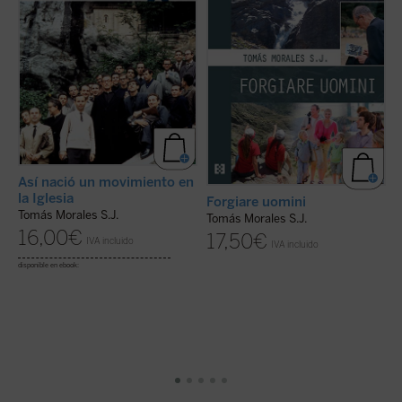
ellas el Venerable ...
(ver ficha)
...
(ver ficha)
la
Así nació un movimiento en
la Iglesia
Forgiare uomini
Tomás Morales S.J.
Tomás Morales S.J.
P
16,00
€
17,50
€
T
IVA incluido
IVA incluido
disponible en ebook:
di