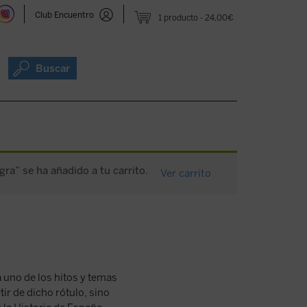
Club Encuentro
1 producto
24,00€
Buscar
ra” se ha añadido a tu carrito.
Ver carrito
a uno de los hitos y temas
ir de dicho rótulo, sino