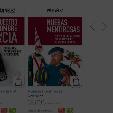
a en este
¿Cómo es posible que después de
Sobre la Leyenda
fruto de una
más de cuatro siglos, se sigan
analizar, cuestión
gadora, la
repitiendo dentro y fuera de
uno de los hitos 
lo y los
España, al mejor estilo
conforman no sol
nistas del
goebbeliano, aquellas «falsas
historiográfico er
l Congreso por
nuevas» creadas y difundidas
dicho rótulo, sin
ultura y sus
antaño por las naciones entonces
prisma a través d
mo sus fuentes
enemigas del Imperio español?
reconstruye nega
, a través de
Iván Vélez, experto cazador de
historia de Espa
, nos ...
(ver
mitos negrolegendarios, da
fruto una ideología
respuesta ...
(ver ficha)
en la CIA
Nuebas mentirosas
Sobre la Leyen
Iván Vélez
Iván Vélez
18,00
€
24,00
€
ido
IVA incluido
IVA inc
disponible en ebook:
disponible en ebook: