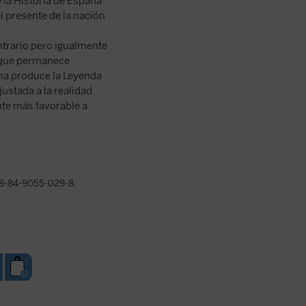
 la Historia de España
 presente de la nación
ntrario pero igualmente
a, que permanece
ma produce la Leyenda
ustada a la realidad
ante más favorable a
8-84-9055-029-8