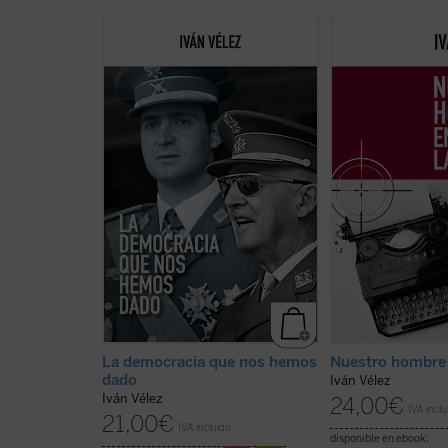
Sin identificar acríticamente
Iván Vélez present
nación y democracia, esta obra
minucioso ensayo, 
explora los límites reales del
tenaz labor investi
sistema democrático vigente y su
génesis, el desarrol
instrumentalización ideológica. El
principales protago
resultado es una reflexión lúcida y
comité español de
provocadora sobre la soberanía, la
la Libertad de la C
unidad nacional y aquello que hoy
iniciativas, así co
está verdaderamente en juego en
de financiación que
la ...
(ver ficha)
distintos vericuetos
ficha)
La democracia que nos hemos
Nuestro hombre 
dado
Iván Vélez
Iván Vélez
24,00
€
IVA inclu
21,00
€
IVA incluido
disponible en ebook: