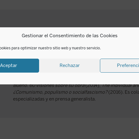
Iván Vélez
Gestionar el Consentimiento de las Cookies
ookies para optimizar nuestro sitio web y nuestro servicio.
Iván Vélez (Cuenca, 1972) es arquitecto. Ha publicado con
Negra
(2018, segunda edición),
El mito de Cortés
(2016),
Nu
Nuestro hombre en la CIA
(2020).
Aceptar
Rechazar
Preferenc
Es autor, entre otros, de
La conquista de México
(2019),
To
(2022) y
La conquista del Perú
(2024). Ha colaborado en o
Bueno. 60 visiones sobre su obra
(2014),
The individual an
¿Comunismo, populismo o socialfascismo?
(2016). Es col
especializadas y en prensa generalista.