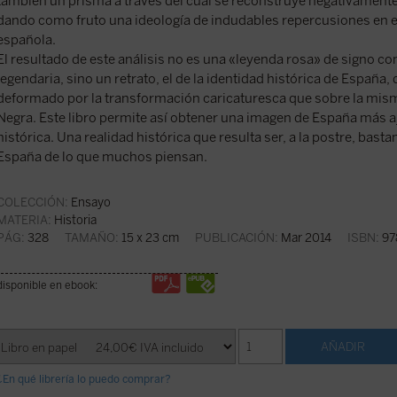
también un prisma a través del cual se reconstruye negativamente
dando como fruto una ideología de indudables repercusiones en el
española.
El resultado de este análisis no es una «leyenda rosa» de signo co
legendaria, sino un retrato, el de la identidad histórica de Españ
deformado por la transformación caricaturesca que sobre la mis
Negra. Este libro permite así obtener una imagen de España más aj
histórica. Una realidad histórica que resulta ser, a la postre, bast
España de lo que muchos piensan.
COLECCIÓN:
Ensayo
MATERIA:
Historia
PÁG:
328
TAMAÑO:
15 x 23 cm
PUBLICACIÓN:
Mar 2014
ISBN:
97
disponible en ebook:
¿En qué librería lo puedo comprar?