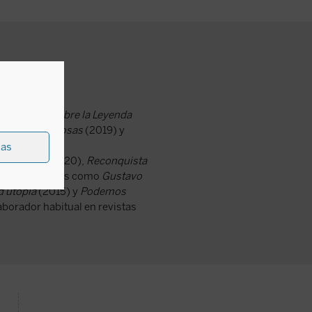
 Encuentro:
Sobre la Leyenda
ebas mentirosas
(2019) y
ias
rquemada
(2020),
Reconquista
bras colectivas como
Gustavo
d utopia
(2015) y
Podemos
aborador habitual en revistas