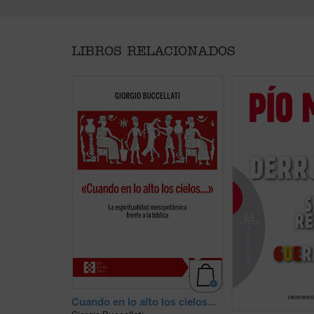
LIBROS RELACIONADOS
«El libro de Buccellati (...) permite
¿Llegó la Guerra Ci
que el lector prolongue la
por una amenaza fa
reflexión histórico-arqueológica
se vio obligada a re
hacia la filosofía y la teología. Ha
izquierda, o por un
sugerido no pocas conexiones
revolucionario que
útiles a la hora de precisar la
hubo de repeler? 
novedad religiosa, antropológica y
la guerra? ¿Qué pa
ontológica del monoteísmo». (Del
la revuelta de Astu
prólogo de Javier Prades)....
(ver
fundamental de Pío
ficha)
que más ha ...
(ver 
Cuando en lo alto los cielos...