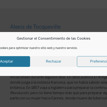
Alexis de Tocqueville
Gestionar el Consentimiento de las Cookies
Alexis de Tocqueville (1805-1859) estudia derecho de 182
en Versalles en 1827. Acepta ir a estudiar el sistema carce
ookies para optimizar nuestro sitio web y nuestro servicio.
modelo para reemplazar el viejo sistema francés, pero en r
correspondencia, pretende examinar sus sistema político. 
libro
La democracia en América
, fruto de este viaje. En 18
Aceptar
Rechazar
Preferenc
Ciencias Morales y Políticas, y en 1841 en la Academia Fra
1851, es Ministro de Asuntos Exteriores en 1849, y tras el g
encarcelado durante algunos días. En 1856 publica
El Anti
donde juzga a la nobleza francesa, que no había sabido ada
británica. En 1857 viaja a Inglaterra para preparar la contin
Revolución
, pero no tiene tiempo más que para preparar al
parte con su mujer hacia Cannes, donde muere de tubercul