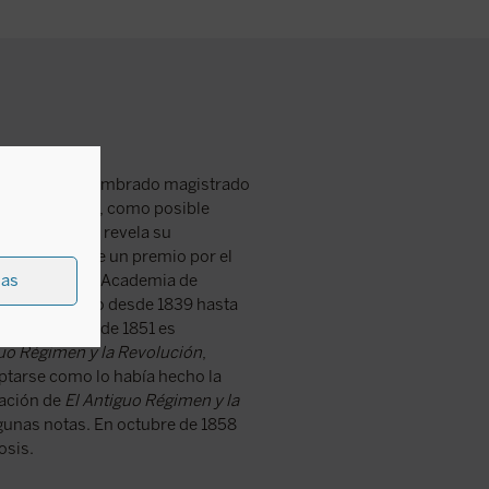
0 a 1826 y es nombrado magistrado
lario americano, como posible
ealidad, como revela su
En 1835 recibe un premio por el
38 ingresa en la Academia de
ias
ncesa. Diputado desde 1839 hasta
olpe de estado de 1851 es
guo Régimen y la Revolución
,
ptarse como lo había hecho la
uación de
El Antiguo Régimen y la
gunas notas. En octubre de 1858
osis.