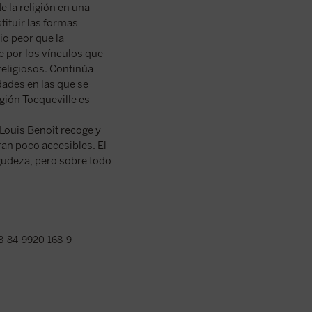
e la religión en una
tituir las formas
io peor que la
 por los vínculos que
religiosos. Continúa
dades en las que se
gión Tocqueville es
-Louis Benoît recoge y
an poco accesibles. El
gudeza, pero sobre todo
8-84-9920-168-9