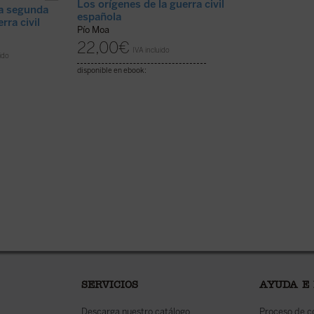
Los orígenes de la guerra civil
Mitología e hist
la segunda
española
2
rra civil
Pío Moa
Jesús María Gonzá
22,00
€
30,00
€
IVA incluido
IVA inc
ido
disponible en ebook:
SERVICIOS
AYUDA E
Descarga nuestro catálogo
Proceso de 