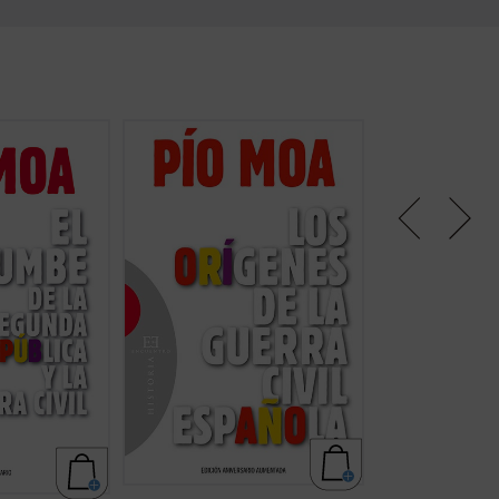
vil española
Probablemente el libro más
Segundo volumen
scista a la que
esclarecedor sobre el proceso que
completo a los di
sistir la
condujo a la guerra civil, escrito
de esta obra de 
 peligro
por uno de los historiadores que
para el estudio d
 la derecha
más han contribuido al debate en
clásicas de nuestr
¿Quién comenzó
torno a un período crucial de la
escrita por uno d
pel tuvo en ello
historia española.
mayores expertos
rias? Este libro
La nueva edición, en el 70º
emblemática.
 Moa, el autor
aniversario del final de la Guerra
La obra, estructu
ficha)
Civil y a diez años de su ...
(ver
tomos, presenta 
ficha)
didáctica los ...
(ve