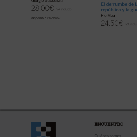
Giorgio Buccellati
El derrumbe de 
28,00
€
república y la gue
IVA incluido
Pío Moa
disponible en ebook:
24,50
€
IVA inclu
ENCUENTRO
Quiénes somos