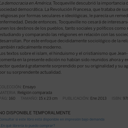
La democracia en América
, Tocqueville descubrió la importancia d
sociedad democrática. La Revolución Francesa, que trataba de sus
religiosas por formas seculares e ideológicas, le parecía un remed
enfermedad. Desde entonces, Tocqueville no cesará de interesarse
unen los destinos de los pueblos, tanto sociales y políticos como 
estudiando y comparando las religiones en relación con las socie
desarrollan. Por este enfoque decididamente sociológico de la reli
también radicalmente moderno.
Los textos sobre el islam, el hinduismo y el cristianismo que Jean
comenta en la presente edición no habían sido reunidos ahora y er
lector quedará gratamente sorprendido por su originalidad y su a
por su sorprendente actualidad.
COLECCIÓN:
Ensayo
MATERIA:
Religión comparada
PÁG:
160
TAMAÑO:
15 x 23 cm
PUBLICACIÓN:
Ene 2013
ISBN:
97
NO DISPONIBLE TEMPORALMENTE
Consultar si este libro está disponible en impresión bajo demanda
¿En qué librería lo puedo comprar?