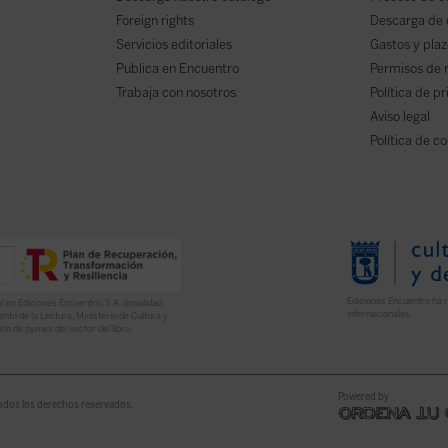
Foreign rights
Descarga de
Servicios editoriales
Gastos y plaz
Publica en Encuentro
Permisos de 
Trabaja con nosotros
Política de p
Aviso legal
Política de c
Ediciones Encuentro ha r
l en Ediciones Encuentro, S.A. anualidad
internacionales.
nto de la Lectura, Ministerio de Cultura y
ón de pymes del sector del libro.
Powered by
odos los derechos reservados.