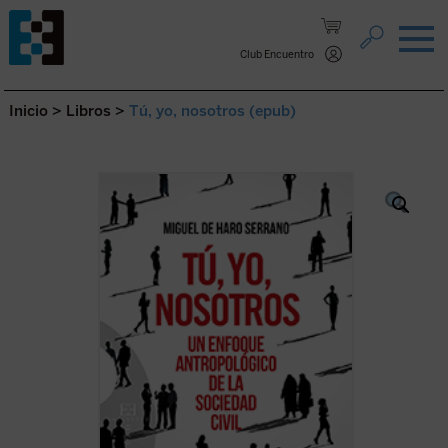
Saltar al contenido.
Club Encuentro
Inicio
>
Libros
>
Tú, yo, nosotros (epub)