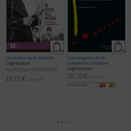
lector: ...
(ver ficha)
s
E
Un rostro en la historia
Los orígenes de la
l
pretensión cristiana
Luigi Giussani
L
Luigi Giussani
DISPONIBLE EN PREVENTA
18,00
€
18,00
€
IVA incluido
IVA incluido
di
disponible en ebook: