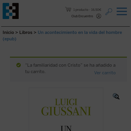
Saltar al contenido.
1 producto
16,50€
Club Encuentro
Inicio
>
Libros
>
Un acontecimiento en la vida del hombre
(epub)
“La familiaridad con Cristo” se ha añadido a
tu carrito.
Ver carrito