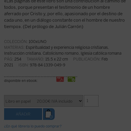
«Las páginas de este libro son una contribución al camino de
todos, porque presentan el testimonio de un hombre
aferrado por Cristo y, por ello, apasionado por el destino de
cada uno, en un diálogo constante con el hombre de nuestro
tiempo». (Del prólogo de Julián Carrón)
COLECCIÓN:
100xUNO
MATERIAS:
Espiritualidad y experiencia religiosa cristianas
,
Instrucción cristiana
,
Catolicismo romano, Iglesia católica romana
PÁG:
254
TAMAÑO:
15,5 x 22 cm
PUBLICACIÓN:
Feb
2021
ISBN:
978-84-1339-049-9
disponible en ebook:
¿En qué librería lo puedo comprar?