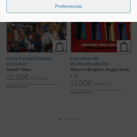
Preferencias
Los retos del
D
¿Una Europa todavía
multiculturalismo
cristiana?
J
Massimo Borghesi, Angelo Scola,
Joseph Weiler
X
(...)
22,00
€
IVA incluido
21,00
€
IVA incluido
disponible en ebook:
di
disponible en ebook: