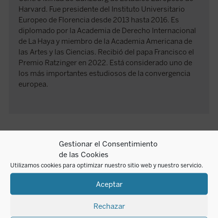
Harvard. Fue presidente del Instituto Universitario
Europeo de Florencia desde 2013 hasta 2016. Es
diplomado por la Academia de Derecho Internacional
de La Haya y miembro de la Academia Americana de
las Artes y las Ciencias. Recibió del papa Francisco el
Premio Ratzinger en 2022. Está considerado uno de
los más importantes estudiosos de la convergencia
europea.
LIBROS RELACIONADOS
Gestionar el Consentimiento
de las Cookies
Para muchos europeos, la Iglesia ya no es
«La presencia masiva de inmigrantes en
«
Utilizamos cookies para optimizar nuestro sitio web y nuestro servicio.
más que un decorado para bodas
Europa, su diversidad étnica, cultural y
n
elegantes, y la religión, una pieza de museo.
religiosa, su inserción en la vida cotidiana
Pero, ¿qué implica esta amnesia para
de nuestras sociedades, su al menos
D
Aceptar
Europa?
¿Una Europa todavía cristiana?
incipiente participación en la vida
p
invita al lector a replantearse el significado
democrática de nuestras naciones... Antes
t
de la tradición cristiana en la configuración
de cualquier consideración es necesario
cu
Rechazar
del presente y ...
(ver ficha)
reconocer que nos encontramos ante ...
r
(ver ficha)
XV