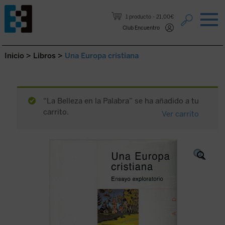
Saltar al contenido.
1 producto
21,00€
Club Encuentro
Inicio
>
Libros
>
Una Europa cristiana
“La Belleza en la Palabra” se ha añadido a tu
carrito.
Ver carrito