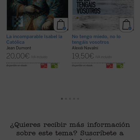
La incomparable Isabel la
No tengo miedo, no lo
C
Católica
tengáis vosotros
o
Jean Dumont
Alexéi Navalni
J
20,00
€
19,50
€
IVA incluido
IVA incluido
disponible en ebook:
disponible en ebook:
di
¿Quieres recibir más información
sobre este tema? Suscríbete a