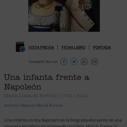
VISTA PREVIA
FICHA LIBRO
PORTADA
Compartir libro en
Una infanta frente a
Napoleón
María Luisa de Borbón (1782-1824)
Antonio Manuel Moral Roncal
Una infanta contra Napoleón
es la biografía elocuente de una
princesa española injustamente olvidada. Hija de Carlos IV,