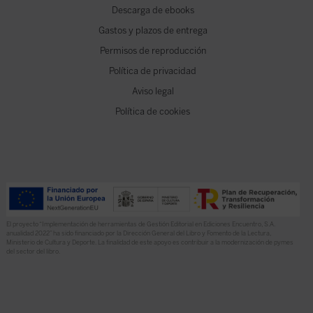
Descarga de ebooks
Gastos y plazos de entrega
Permisos de reproducción
Política de privacidad
Aviso legal
Política de cookies
El proyecto “Implementación de herramientas de Gestión Editorial en Ediciones Encuentro, S.A.
anualidad 2022” ha sido financiado por la Dirección General del Libro y Fomento de la Lectura,
Ministerio de Cultura y Deporte. La finalidad de este apoyo es contribuir a la modernización de pymes
del sector del libro.