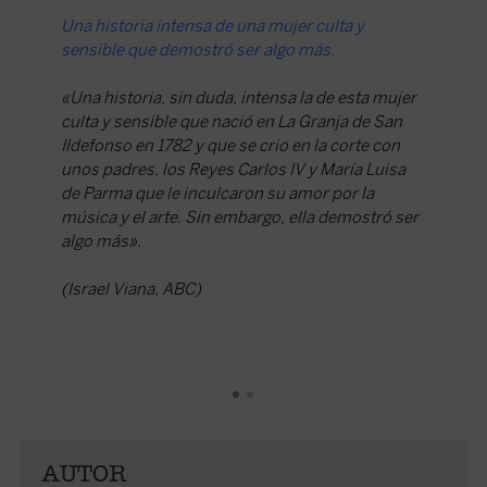
Una historia intensa de una mujer culta y
Una bio
sensible que demostró ser algo más.
español
«Una historia, sin duda, intensa la de esta mujer
«La obra
culta y sensible que nació en La Granja de San
princesa
Ildefonso en 1782 y que se crio en la corte con
Carlos I
unos padres, los Reyes Carlos IV y María Luisa
atrevió 
de Parma que le inculcaron su amor por la
(Sector 
música y el arte. Sin embargo, ella demostró ser
algo más».
(Israel Viana, ABC)
AUTOR