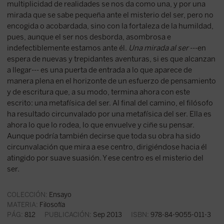
multiplicidad de realidades se nos da como una, y por una
mirada que se sabe pequeña ante el misterio del ser, pero no
encogida o acobardada, sino con la fortaleza de la humildad,
pues, aunque el ser nos desborda, asombrosa e
indefectiblemente estamos ante él.
Una mirada al ser
---en
espera de nuevas y trepidantes aventuras, si es que alcanzan
a llegar--- es una puerta de entrada a lo que aparece de
manera plena en el horizonte de un esfuerzo de pensamiento
y de escritura que, a su modo, termina ahora con este
escrito: una metafísica del ser. Al final del camino, el filósofo
ha resultado circunvalado por una metafísica del ser. Ella es
ahora lo que lo rodea, lo que envuelve y ciñe su pensar.
Aunque podría también decirse que toda su obra ha sido
circunvalación que mira a ese centro, dirigiéndose hacia él
atingido por suave suasión. Y ese centro es el misterio del
ser.
COLECCIÓN:
Ensayo
MATERIA:
Filosofía
PÁG:
812
PUBLICACIÓN:
Sep 2013
ISBN:
978-84-9055-011-3