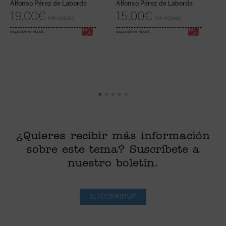
Alfonso Pérez de Laborda
Alfonso Pérez de Laborda
A
19,00
€
15,00
€
IVA incluido
IVA incluido
disponible en ebook:
disponible en ebook:
¿Quieres recibir más información
sobre este tema? Suscríbete a
nuestro boletín.
SUSCRIBIRME