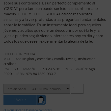
sobre sus contenidos. Es un perfecto complemento al
YOUCAT, pero también puede ser leído sin su «hermano
mayor». El CURSO DE FE YOUCAT ofrece respuestas
sencillas y a la vez profundas a las preguntas fundamentales
sobre la fe católica. Es un instrumento ideal para aquellos
jóvenes y adultos que quieran descubrir por qué la fe y la
Iglesia pueden seguir siendo interesantes hoy en día y para
todos los que deseen experimentar la alegría de la fe.
COLECCIÓN:
YOUCAT
MATERIAS:
Religión y creencias (infantil/juvenil)
,
Instrucción
cristiana
PÁG:
180
TAMAÑO:
12.5 x 20.5 cm
PUBLICACIÓN:
Ago
2020
ISBN:
978-84-1339-030-7
¿En qué librería lo puedo comprar?