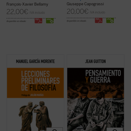
Giuseppe Capograssi
François-Xavier Bellamy
20,00
€
22,00
€
IVA incluido
IVA incluido
disponible en ebook:
disponible en ebook:
Los lectores y estudiosos de estas
A lo largo de estos textos, reeditados
lecciones cuentan con un recorrido que los
recientemente con la colaboración de los
llevará a entender el porqué y el cómo la
profesores de la Escuela de Guerra de
humanidad ha llegado hasta aquí. Nacidas
Francia, Guitton evidencia la estrecha
de un curso impartido por el autor en 1937
vinculación entre el pensamiento
en la universidad argentina de ...
(ver ficha)
estratégico y la filosofía, pues «detrás de
las ...
(ver ficha)