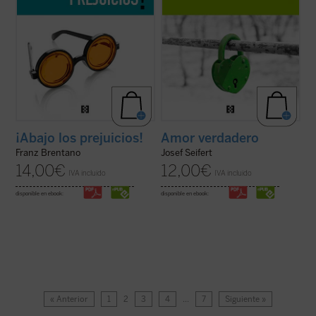
¡Abajo los prejuicios!
Amor verdadero
Franz Brentano
Josef Seifert
14,00
€
12,00
€
IVA incluido
IVA incluido
disponible en ebook:
disponible en ebook:
« Anterior
1
2
3
4
…
7
Siguiente »