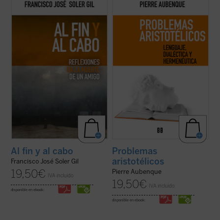
En este breve ensayo sobre la muerte,
El apasionante recorrido en el que nos
escrito a partir del fallecimiento de un
embarca Aubenque supone una búsqueda
amigo, el profesor Francisco José Soler Gil
por aquellas sendas que, habiendo sido
va llevando de la mano al lector por una
sucesivamente emprendidas y
pausada meditación en torno a lo que
descartadas en nuestra tradición, permiten
sabemos de ella, además de estudiar ...
(ver
reconocer —tal vez hoy mejor que en otro
ficha)
...
(ver ficha)
Al fin y al cabo
Problemas
aristotélicos
Francisco José Soler Gil
19,50
€
Pierre Aubenque
IVA incluido
19,50
€
IVA incluido
disponible en ebook:
disponible en ebook: