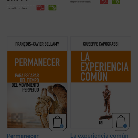
disponible en ebook:
disponible en ebook:
Bellamy nos presenta un elogio de la
El protagonismo del individuo histórico y
permanencia exponiendo las
concreto es una constante en la obra de
consecuencias de dejarse arrastrar por
Capograssi. En este libro el jurista y filósofo
una sociedad acelerada. Mientras recorre
italiano indaga en las razones por las que
con agilidad la historia que nos ha llevado
«la experiencia común y la riqueza que hay
hasta aquí, el autor nos anima a
en la acción, en la vida ...
(ver ficha)
detenernos, a disfrutar ...
(ver ficha)
La experiencia común
Permanecer