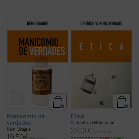
Brague se remite a nuestros antepasados
Este libro es ya un clásico de la filosofía
intelectuales del mundo medieval para
moral contemporánea. Grandioso en la
presentar un argumento razonado de por
profundidad de sus tesis, deslumbrante en
qué la humanidad y las civilizaciones son
su claridad, abundante en ejemplos, ofrece,
bienes que vale la pena promover y
a partir de los datos de la experiencia
preservar ante la crisis moderna. «¿Qué
cotidiana, una descripción global de ...
(ver
pasa con ...
(ver ficha)
ficha)
Manicomio de
Ética
verdades
Dietrich von Hildebrand
32,00
€
Rémi Brague
IVA incluido
19,50
€
IVA incluido