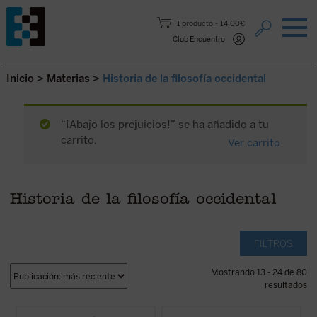
Saltar al contenido.
1 producto
14,00€
Club Encuentro
Inicio
>
Materias
>
Historia de la filosofía occidental
“¡Abajo los prejuicios!” se ha añadido a tu
carrito.
Ver carrito
Historia de la filosofía occidental
FILTROS
Mostrando 13 - 24 de 80
resultados