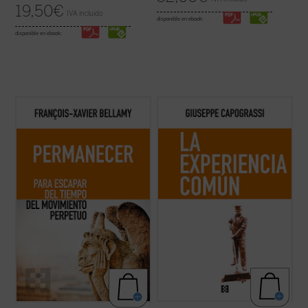
19,50
€
IVA incluido
disponible en ebook:
disponible en ebook:
Bellamy nos presenta un elogio de la
El protagonismo del individuo histórico y
permanencia exponiendo las
concreto es una constante en la obra de
consecuencias de dejarse arrastrar por
Capograssi. En este libro el jurista y filósofo
una sociedad acelerada. Mientras recorre
italiano indaga en las razones por las que
con agilidad la historia que nos ha llevado
«la experiencia común y la riqueza que hay
hasta aquí, el autor nos anima a
en la acción, en la vida ...
(ver ficha)
detenernos, a disfrutar ...
(ver ficha)