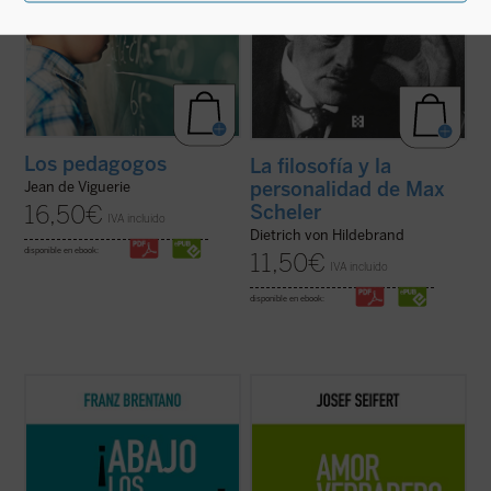
Los pedagogos
La filosofía y la
personalidad de Max
Jean de Viguerie
Scheler
16,50
€
IVA incluido
Dietrich von Hildebrand
disponible en ebook:
11,50
€
IVA incluido
disponible en ebook:
En
¡Abajo los prejuicios!
, Brentano defiende
A través de la observación, el autor intenta
con inusitado vigor la posibilidad de una
precisar el ámbito propio del amor humano.
filosofía no sometida a la admisión de
Primero lo distingue de pseudoamores,
apriorismos. Básicamente, estos
luego describe el objeto y acto que lo
apriorismos, que para Brentano equivalen
definen, finalmente responde a objeciones
a meros prejuicios, son la filosofía ...
(ver
que cuestionan esa definición....
(ver ficha)
ficha)