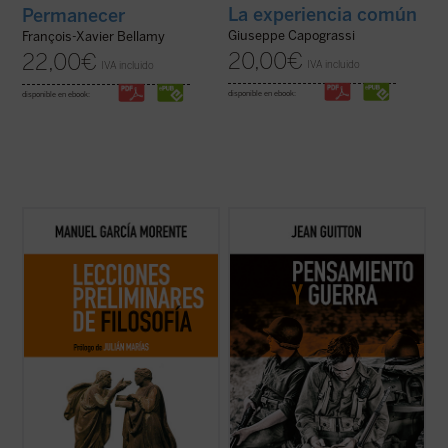
La experiencia común
Permanecer
Giuseppe Capograssi
François-Xavier Bellamy
20,00
€
22,00
€
IVA incluido
IVA incluido
disponible en ebook:
disponible en ebook:
Los lectores y estudiosos de estas
A lo largo de estos textos, reeditados
lecciones cuentan con un recorrido que los
recientemente con la colaboración de los
llevará a entender el porqué y el cómo la
profesores de la Escuela de Guerra de
humanidad ha llegado hasta aquí. Nacidas
Francia, Guitton evidencia la estrecha
de un curso impartido por el autor en 1937
vinculación entre el pensamiento
en la universidad argentina de ...
(ver ficha)
estratégico y la filosofía, pues «detrás de
las ...
(ver ficha)