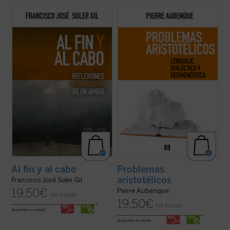
En este breve ensayo sobre la muerte,
El apasionante recorrido en el que nos
escrito a partir del fallecimiento de un
embarca Aubenque supone una búsqueda
amigo, el profesor Francisco José Soler Gil
por aquellas sendas que, habiendo sido
va llevando de la mano al lector por una
sucesivamente emprendidas y
pausada meditación en torno a lo que
descartadas en nuestra tradición, permiten
sabemos de ella, además de estudiar ...
(ver
reconocer —tal vez hoy mejor que en otro
ficha)
...
(ver ficha)
Al fin y al cabo
Problemas
aristotélicos
Francisco José Soler Gil
19,50
€
Pierre Aubenque
IVA incluido
19,50
€
IVA incluido
disponible en ebook:
disponible en ebook: