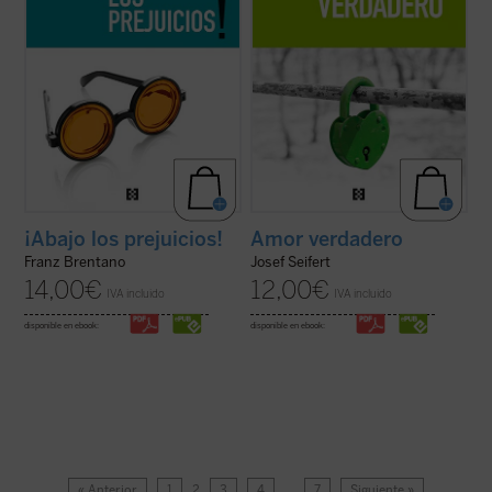
¡Abajo los prejuicios!
Amor verdadero
Franz Brentano
Josef Seifert
14,00
€
12,00
€
IVA incluido
IVA incluido
disponible en ebook:
disponible en ebook:
« Anterior
1
2
3
4
…
7
Siguiente »