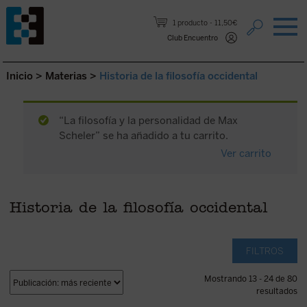
Saltar al contenido.
1 producto
11,50€
Club Encuentro
Inicio
>
Materias
>
Historia de la filosofía occidental
“La filosofía y la personalidad de Max
Scheler” se ha añadido a tu carrito.
Ver carrito
Historia de la filosofía occidental
FILTROS
Mostrando 13 - 24 de 80
resultados