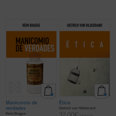
Brague se remite a nuestros antepasados
Este libro es ya un clásico de la filosofía
intelectuales del mundo medieval para
moral contemporánea. Grandioso en la
presentar un argumento razonado de por
profundidad de sus tesis, deslumbrante en
qué la humanidad y las civilizaciones son
su claridad, abundante en ejemplos, ofrece,
bienes que vale la pena promover y
a partir de los datos de la experiencia
preservar ante la crisis moderna. «¿Qué
cotidiana, una descripción global de ...
(ver
pasa con ...
(ver ficha)
ficha)
Manicomio de
Ética
verdades
Dietrich von Hildebrand
32,00
€
Rémi Brague
IVA incluido