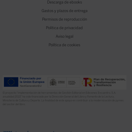
Descarga de ebooks
Gastos y plazos de entrega
Permisos de reproducción
Política de privacidad
Aviso legal
Política de cookies
El proyecto “Implementación de herramientas de Gestión Editorial en Ediciones Encuentro, S.A.
anualidad 2022” ha sido financiado por la Dirección General del Libro y Fomento de la Lectura,
Ministerio de Cultura y Deporte. La finalidad de este apoyo es contribuir a la modernización de pymes
del sector del libro.