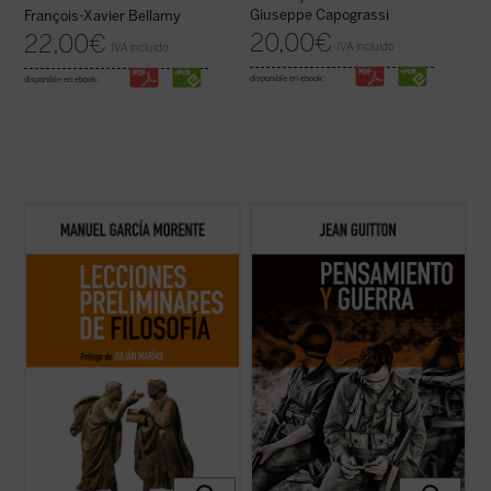
Giuseppe Capograssi
François-Xavier Bellamy
20,00
€
22,00
€
IVA incluido
IVA incluido
disponible en ebook:
disponible en ebook:
Los lectores y estudiosos de estas
A lo largo de estos textos, reeditados
lecciones cuentan con un recorrido que los
recientemente con la colaboración de los
llevará a entender el porqué y el cómo la
profesores de la Escuela de Guerra de
humanidad ha llegado hasta aquí. Nacidas
Francia, Guitton evidencia la estrecha
de un curso impartido por el autor en 1937
vinculación entre el pensamiento
en la universidad argentina de ...
(ver ficha)
estratégico y la filosofía, pues «detrás de
las ...
(ver ficha)