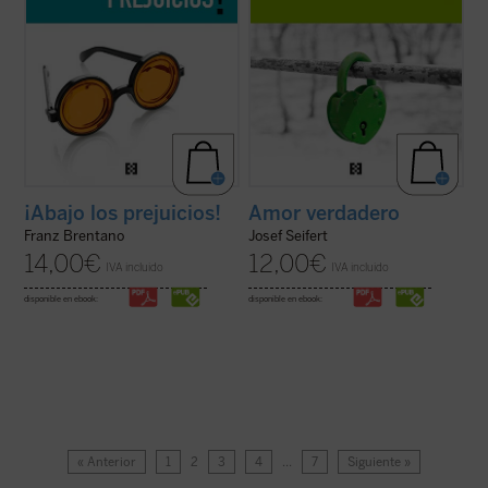
¡Abajo los prejuicios!
Amor verdadero
Franz Brentano
Josef Seifert
14,00
€
12,00
€
IVA incluido
IVA incluido
disponible en ebook:
disponible en ebook:
« Anterior
1
2
3
4
…
7
Siguiente »