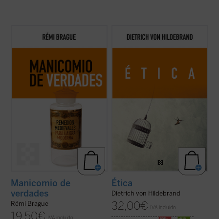
Brague se remite a nuestros antepasados
Este libro es ya un clásico de la filosofía
intelectuales del mundo medieval para
moral contemporánea. Grandioso en la
presentar un argumento razonado de por
profundidad de sus tesis, deslumbrante en
qué la humanidad y las civilizaciones son
su claridad, abundante en ejemplos, ofrece,
bienes que vale la pena promover y
a partir de los datos de la experiencia
preservar ante la crisis moderna. «¿Qué
cotidiana, una descripción global de ...
(ver
pasa con ...
(ver ficha)
ficha)
Manicomio de
Ética
verdades
Dietrich von Hildebrand
32,00
€
Rémi Brague
IVA incluido
19,50
€
IVA incluido