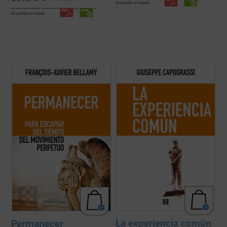
disponible en ebook:
disponible en ebook:
Bellamy nos presenta un elogio de la
El protagonismo del individuo histórico y
permanencia exponiendo las
concreto es una constante en la obra de
consecuencias de dejarse arrastrar por
Capograssi. En este libro el jurista y filósofo
una sociedad acelerada. Mientras recorre
italiano indaga en las razones por las que
con agilidad la historia que nos ha llevado
«la experiencia común y la riqueza que hay
hasta aquí, el autor nos anima a
en la acción, en la vida ...
(ver ficha)
detenernos, a disfrutar ...
(ver ficha)
La experiencia común
Permanecer