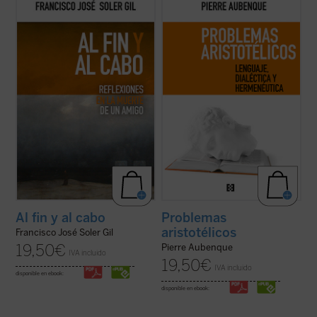
En este breve ensayo sobre la muerte,
El apasionante recorrido en el que nos
escrito a partir del fallecimiento de un
embarca Aubenque supone una búsqueda
amigo, el profesor Francisco José Soler Gil
por aquellas sendas que, habiendo sido
va llevando de la mano al lector por una
sucesivamente emprendidas y
pausada meditación en torno a lo que
descartadas en nuestra tradición, permiten
sabemos de ella, además de estudiar ...
(ver
reconocer —tal vez hoy mejor que en otro
ficha)
...
(ver ficha)
Al fin y al cabo
Problemas
aristotélicos
Francisco José Soler Gil
19,50
€
Pierre Aubenque
IVA incluido
19,50
€
IVA incluido
disponible en ebook:
disponible en ebook: