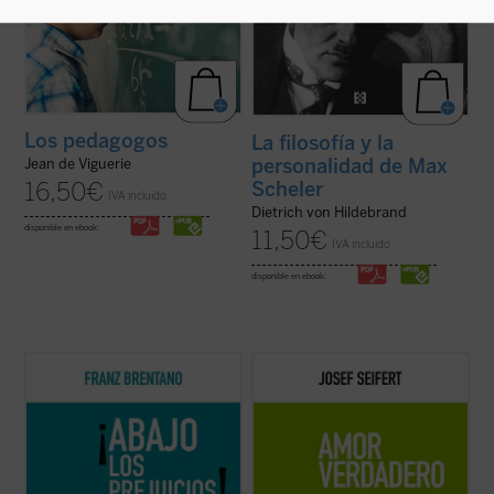
Los pedagogos
La filosofía y la
personalidad de Max
Jean de Viguerie
Scheler
16,50
€
IVA incluido
Dietrich von Hildebrand
disponible en ebook:
11,50
€
IVA incluido
disponible en ebook:
En
¡Abajo los prejuicios!
, Brentano defiende
A través de la observación, el autor intenta
con inusitado vigor la posibilidad de una
precisar el ámbito propio del amor humano.
filosofía no sometida a la admisión de
Primero lo distingue de pseudoamores,
apriorismos. Básicamente, estos
luego describe el objeto y acto que lo
apriorismos, que para Brentano equivalen
definen, finalmente responde a objeciones
a meros prejuicios, son la filosofía ...
(ver
que cuestionan esa definición....
(ver ficha)
ficha)