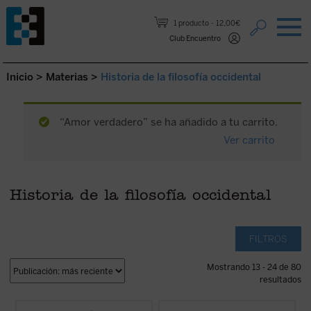
Saltar al contenido.
1 producto
12,00€
Club Encuentro
Inicio
>
Materias
>
Historia de la filosofía occidental
“Amor verdadero” se ha añadido a tu carrito.
Ver carrito
Historia de la filosofía occidental
FILTROS
Mostrando 13 - 24 de 80
resultados