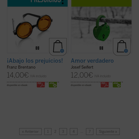
¡Abajo los prejuicios!
Amor verdadero
Franz Brentano
Josef Seifert
14,00
€
12,00
€
IVA incluido
IVA incluido
disponible en ebook:
disponible en ebook:
« Anterior
1
2
3
4
…
7
Siguiente »