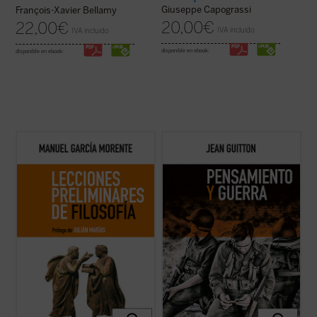
Giuseppe Capograssi
François-Xavier Bellamy
20,00
€
22,00
€
IVA incluido
IVA incluido
disponible en ebook:
disponible en ebook:
Los lectores y estudiosos de estas
A lo largo de estos textos, reeditados
lecciones cuentan con un recorrido que los
recientemente con la colaboración de los
llevará a entender el porqué y el cómo la
profesores de la Escuela de Guerra de
humanidad ha llegado hasta aquí. Nacidas
Francia, Guitton evidencia la estrecha
de un curso impartido por el autor en 1937
vinculación entre el pensamiento
en la universidad argentina de ...
(ver ficha)
estratégico y la filosofía, pues «detrás de
las ...
(ver ficha)