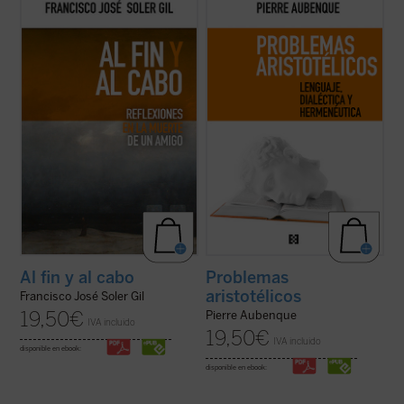
En este breve ensayo sobre la muerte,
El apasionante recorrido en el que nos
escrito a partir del fallecimiento de un
embarca Aubenque supone una búsqueda
amigo, el profesor Francisco José Soler Gil
por aquellas sendas que, habiendo sido
va llevando de la mano al lector por una
sucesivamente emprendidas y
pausada meditación en torno a lo que
descartadas en nuestra tradición, permiten
sabemos de ella, además de estudiar ...
(ver
reconocer —tal vez hoy mejor que en otro
ficha)
...
(ver ficha)
Al fin y al cabo
Problemas
aristotélicos
Francisco José Soler Gil
19,50
€
Pierre Aubenque
IVA incluido
19,50
€
IVA incluido
disponible en ebook:
disponible en ebook: