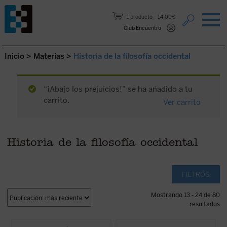
Saltar al contenido.
1 producto
14,00€
Club Encuentro
Inicio
>
Materias
>
Historia de la filosofía occidental
“¡Abajo los prejuicios!” se ha añadido a tu
carrito.
Ver carrito
Historia de la filosofía occidental
FILTROS
Mostrando 13 - 24 de 80
resultados