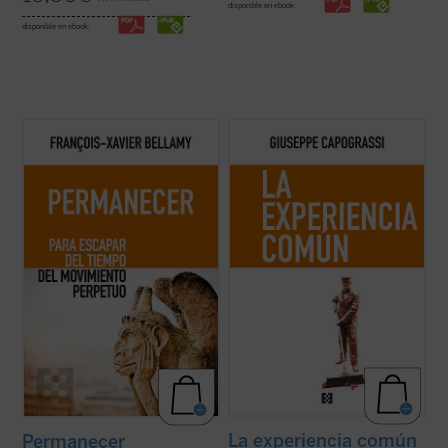
disponible en ebook:
disponible en ebook:
Bellamy nos presenta un elogio de la
El protagonismo del individuo histórico y
permanencia exponiendo las
concreto es una constante en la obra de
consecuencias de dejarse arrastrar por
Capograssi. En este libro el jurista y filósofo
una sociedad acelerada. Mientras recorre
italiano indaga en las razones por las que
con agilidad la historia que nos ha llevado
«la experiencia común y la riqueza que hay
hasta aquí, el autor nos anima a
en la acción, en la vida ...
(ver ficha)
detenernos, a disfrutar ...
(ver ficha)
La experiencia común
Permanecer