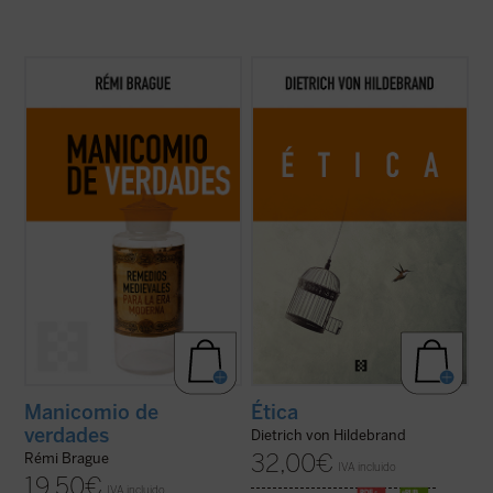
Brague se remite a nuestros antepasados
Este libro es ya un clásico de la filosofía
intelectuales del mundo medieval para
moral contemporánea. Grandioso en la
presentar un argumento razonado de por
profundidad de sus tesis, deslumbrante en
qué la humanidad y las civilizaciones son
su claridad, abundante en ejemplos, ofrece,
bienes que vale la pena promover y
a partir de los datos de la experiencia
preservar ante la crisis moderna. «¿Qué
cotidiana, una descripción global de ...
(ver
pasa con ...
(ver ficha)
ficha)
Manicomio de
Ética
verdades
Dietrich von Hildebrand
32,00
€
Rémi Brague
IVA incluido
19,50
€
IVA incluido