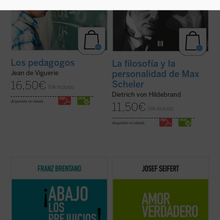
Los pedagogos
La filosofía y la
personalidad de Max
Jean de Viguerie
Scheler
16,50
€
IVA incluido
Dietrich von Hildebrand
disponible en ebook:
11,50
€
IVA incluido
disponible en ebook:
En
¡Abajo los prejuicios!
, Brentano defiende
A través de la observación, el autor intenta
con inusitado vigor la posibilidad de una
precisar el ámbito propio del amor humano.
filosofía no sometida a la admisión de
Primero lo distingue de pseudoamores,
apriorismos. Básicamente, estos
luego describe el objeto y acto que lo
apriorismos, que para Brentano equivalen
definen, finalmente responde a objeciones
a meros prejuicios, son la filosofía ...
(ver
que cuestionan esa definición....
(ver ficha)
ficha)