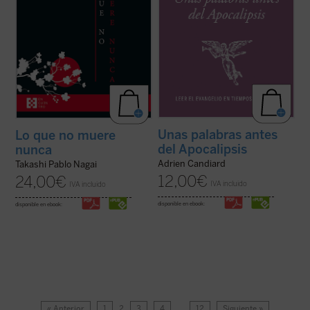
Unas palabras antes
Lo que no muere
del Apocalipsis
nunca
Adrien Candiard
Takashi Pablo Nagai
12,00
€
24,00
€
IVA incluido
IVA incluido
disponible en ebook:
disponible en ebook:
« Anterior
1
2
3
4
…
12
Siguiente »