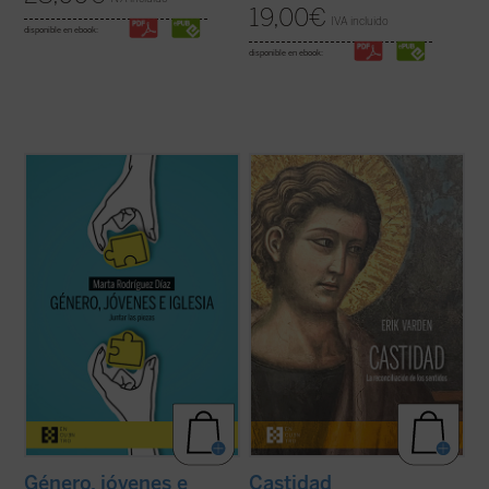
19,00
€
IVA incluido
disponible en ebook:
disponible en ebook:
Alrededor del género se ha abierto una
Erik Varden muestra —en un texto
enorme brecha que separa a padres e
enriquecido con una amplia gama de
hijos, nietos y abuelos. No hay quien se
referencias a las escrituras, la literatura, la
entienda y se escuche. En las familias es
música, la pintura y la escultura— que la
motivo de disputa, los hijos no se sienten
castidad, la dirección única de los sentidos,
acogidos y los padres se frustran ante
es una cualidad atractiva y ...
(ver ficha)
ideas ...
(ver ficha)
Género, jóvenes e
Castidad