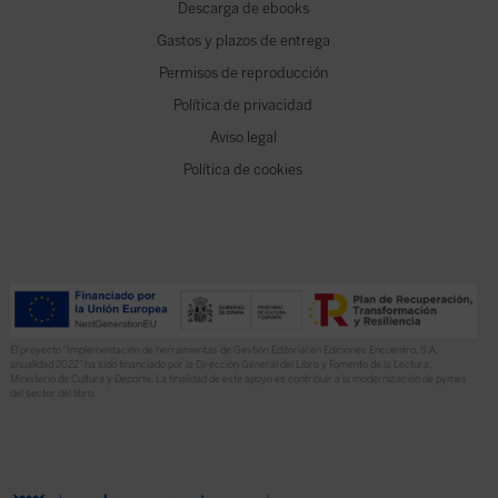
Descarga de ebooks
Gastos y plazos de entrega
Permisos de reproducción
Política de privacidad
Aviso legal
Política de cookies
El proyecto “Implementación de herramientas de Gestión Editorial en Ediciones Encuentro, S.A.
anualidad 2022” ha sido financiado por la Dirección General del Libro y Fomento de la Lectura,
Ministerio de Cultura y Deporte. La finalidad de este apoyo es contribuir a la modernización de pymes
del sector del libro.