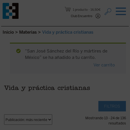
Saltar al contenido.
1 producto
16,50€
Club Encuentro
Inicio
>
Materias
>
Vida y práctica cristianas
“San José Sánchez del Río y mártires de
México” se ha añadido a tu carrito.
Ver carrito
Vida y práctica cristianas
FILTROS
Mostrando 13 - 24 de 136
resultados