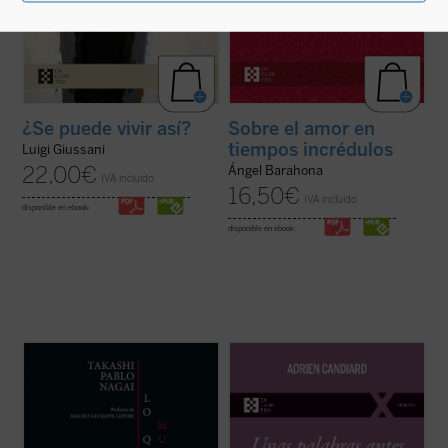
¿Se puede vivir así?
Sobre el amor en
tiempos incrédulos
Luigi Giussani
22,00
€
Ángel Barahona
IVA incluido
16,50
€
IVA incluido
disponible en ebook:
disponible en ebook:
Lo que no muere nunca
es la autobiografía
Como tantos occidentales nacidos en las
de Takashi Nagai, en la que el autor recorre
últimas décadas del siglo XX, el dominico
su vida, desde la infancia hasta el día de la
Adrien Candiard tenía la percepción de vivir
explosión de la bomba atómica, captando
en un mundo firme y tranquilizador que, de
los numerosos acontecimientos que se
modo casi repentino, se ha hundido en el
desarrollan como la ...
(ver ficha)
curso de apenas unos pocos ...
(ver ficha)