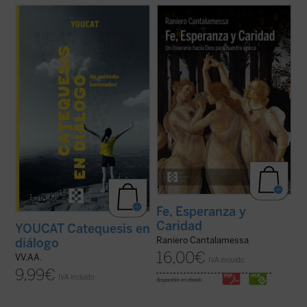
Catequesis en diálogo. Un método
El padre Raniero Cantalamessa acompaña
innovador
es el manual para todo el que
a los lectores en un viaje hacia la
quiera saber cómo hacer la catequesis de
comprensión de las virtudes teologales: Fe,
una forma nueva dejando una huella
Esperanza y Caridad, con la certeza de que
profunda en la gente joven. Una
no hay ningún contenido de la fe, por
introducción general a la catequesis
elevado que sea, que no pueda hacerse ...
moderna, pero ...
(ver ficha)
(ver ficha)
Fe, Esperanza y
Caridad
YOUCAT Catequesis en
Raniero Cantalamessa
diálogo
16,00
€
VV.AA.
IVA incluido
9,99
€
IVA incluido
disponible en ebook: