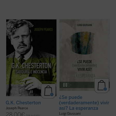
Edición 150 aniversario del nacimiento de
En este volumen descubrimos, dice
Chesterton.
Giussani, que la esperanza es una palabra
«Pearce consigue que la vida de
humana: «La esperanza cristiana es la más
Chesterton fluya con pulso de novela (...)
rica apertura a la realidad, el más rico
Leer
G.K. Chesterton. Sabiduría e inocencia
descubrimiento en la realidad, la mayor
es altamente recomendable, salvo que uno
exaltación de la realidad que el hombre ...
prefiera pasar ...
(ver ficha)
(ver ficha)
¿Se puede
(verdaderamente) vivir
G.K. Chesterton
así? La esperanza
Joseph Pearce
28,00
€
Luigi Giussani
IVA incluido