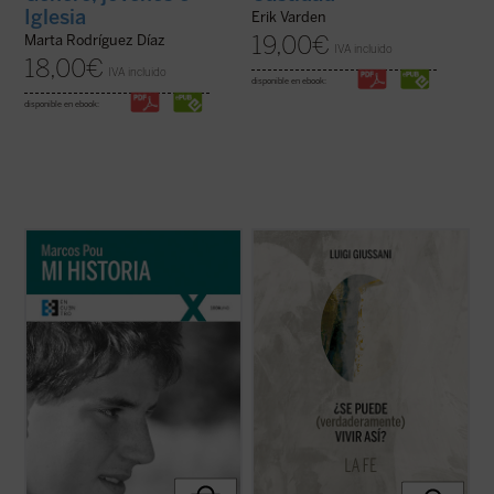
Iglesia
Erik Varden
19,00
€
Marta Rodríguez Díaz
IVA incluido
18,00
€
IVA incluido
disponible en ebook:
disponible en ebook:
«Es algo extraño hablar de 'mi historia'
A modo de comentario,
¿Se puede
puesto que lo único interesante en ella, lo
(verdaderamente) vivir así?
propone
único que la salva de ser una historia
diálogos entre el autor y grupos de jóvenes.
aburrida y plana es lo que Cristo ha hecho
Este primer volumen, en palabras de
en mi vida. Por lo tanto, es más bien la
Giussani, transita por estos tres senderos:
historia de lo que Cristo ha hecho ...
(ver
«fe, certeza de una presencia; ...
(ver ficha)
ficha)