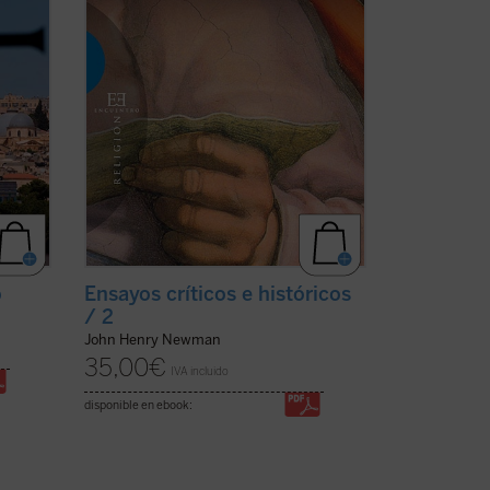
o
Ensayos críticos e históricos
/ 2
John Henry Newman
35,00
€
IVA incluido
disponible en ebook: