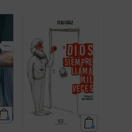
¿Qué tienen en común John Wayne, Juan
el
Pablo II, la película
The Blues Brothers
,
 el
Amy MacDonald, los cristianos
stra
martirizados en la guerra siria y el
nos
guionista de
Instinto Básico
?
e
El humorista y periodista Itxu Díaz
realiza ...
(ver ficha)