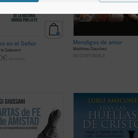
Mendigos de amor
s en el Señor
Matthieu Dauchez
ía Salaverri
NO DISPONIBLE
0
€
IVA incluido
ibro recoge las cartas que Luigi
«Lo que cuenta es realmente que l
ni envió a su amigo Angelo Majo
comenzada en María y José, en Jua
1944 y 1964. En ellas se percibe el
Andrés, vuelva a encenderse en el
el joven sacerdote milanés por
corazón de la gente, que a las per
 y su pasión por comunicarlo a los
se les ayude a tener un encuentro 
s. Amor por Cristo y pasión por el
cambie su vida como sucedió en lo
 ...
(ver ficha)
orígenes del ...
(ver ficha)