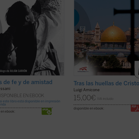
s de fe y de amistad
Tras las huellas de Crist
ussani
Luigi Amicone
ISPONIBLE EN EBOOK
15,00
€
IVA incluido
si este libro está disponible en impresión
anda
disponible en ebook:
 en ebook: