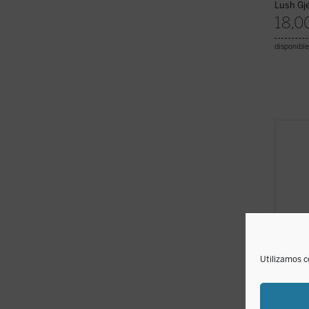
Lush Gje
18,0
disponible
La exp
profun
humano
antigü
apenas
sospec
relaci
ficha)
Utilizamos c