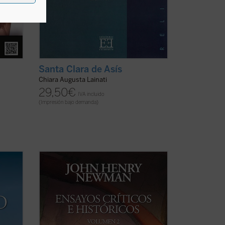
Santa Clara de Asís
Chiara Augusta Lainati
29,50
€
IVA incluido
(Impresión bajo demanda)
a vida
Los
Ensayos críticos e históricos
recogen
n y
una serie de escritos sobre temas
diversos, principalmente de su época
sonas
anglicana y publicados originalmente de
que
forma dispersa, que Newman decidió
s
reunir después de su conversión al
catolicismo ...
(ver ficha)