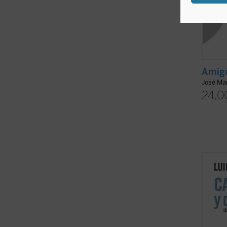
Amigo
José Mar
24,0
Este l
Giussa
entre 
amor d
Cristo
hombre
destino