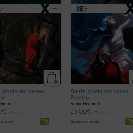
te del
Infierno
, permite descubrir al
presenta el Paraíso como el canto 
 que Dante no es un autor
plenitud final, del cumplimiento del
ado a unos pocos elegidos, sino ...
deseo, de la vida verdadera. Una v
icha)
que, en los ...
(ver ficha)
, poeta del deseo.
Dante, poeta del deseo.
rno
Paraíso
Nembrini
Franco Nembrini
0
€
15,00
€
IVA incluido
IVA incluido
 en ebook:
disponible en ebook: