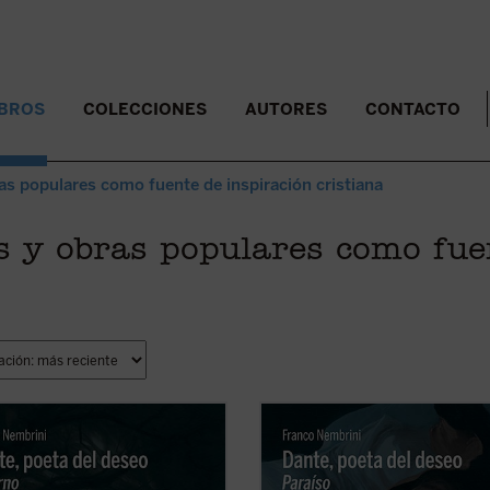
IBROS
COLECCIONES
AUTORES
CONTACTO
as populares como fuente de inspiración cristiana
s y obras populares como fue
rimera entrega de la trilogía de
En esta estación final del viaje de 
 Nembrini dobre la
Divina
y de la lectura del mismo que nos 
a>/i>, centrada en los cantos de
Franco Nembrini, se nos presenta