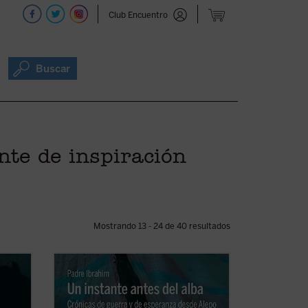
Club Encuentro
Buscar
nte de inspiración
Mostrando 13 - 24 de 40 resultados
Dante
El franciscano P. Ibrahim, párroco en
ofrece
Alepo, la segunda ciudad más
importante de Siria, relata de primera