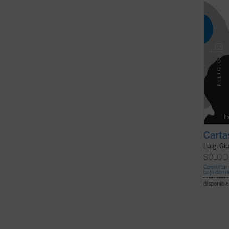
Carta
Luigi Gi
SÓLO D
Consultar 
bajo dem
disponible