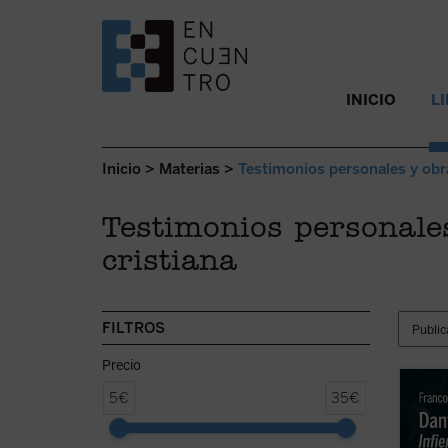
SALTAR AL CONTENIDO.
INICIO
L
Inicio
>
Materias
>
Testimonios personales y obr
Testimonios personale
cristiana
FILTROS
Precio
Esta p
5€
35€
Franco
Comedi