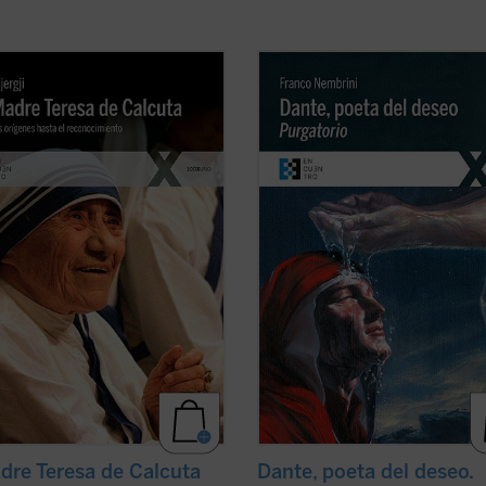
ibro, escrito por el sacerdote
Segunda etapa del apasionante
r Lush Gjergji cuando la santa
recorrido por la
Divina Comedia
en 
a estaba en vida, es una de las
cual Franco Nembrini nos descubre
fías de referencia sobre la Madre
valor y el interés de esta obra mae
 de Calcuta. Partiendo de
para el hombre de hoy, mostrándo
les testimonios directos y de
que estamos ante un texto vivo qu
 conversaciones ...
(ver ficha)
dialoga con el ...
(ver ficha)
dre Teresa de Calcuta
Dante, poeta del deseo.