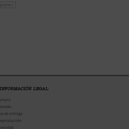
guiente »
 INFORMACIÓN LEGAL
compra
 ebooks
os de entrega
reproducción
rivacidad