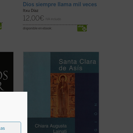
Dios siempre llama mil veces
Itxu Díaz
12,00
€
IVA incluido
disponible en ebook:
hieu
Cualquier efemérides centenaria nos da
nda y
siempre la ocasión para una reflexión y
nes
para ese impulso de volver a estrenar lo
ños
que a diario se nos concede como una
er
herencia recibida, y al mismo tiempo
como una tarea que nos empuja a la
prolongación ...
(ver ficha)
ias