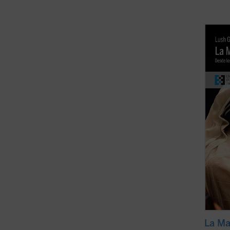
Este l
kosova
todaví
biogra
Teresa
múltip
varias
La Ma