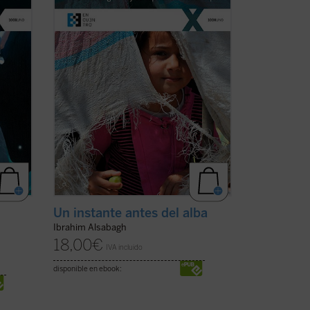
de la
mano cómo han sido los dos últimos
años de conflicto armado y qué ha hecho
ida
posible mantener un hilo de esperanza
en medio de la ...
(ver ficha)
Un instante antes del alba
Ibrahim Alsabagh
18,00
€
IVA incluido
disponible en ebook: