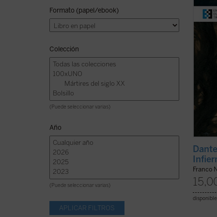
la par
Formato (papel/ebook)
lector
reserv
(ver f
Colección
(Puede seleccionar varias)
Año
Dante
Infie
Franco 
15,0
(Puede seleccionar varias)
disponible