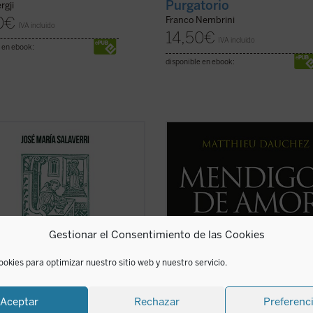
Purgatorio
rgji
0
€
Franco Nembrini
IVA incluido
14,50
€
IVA incluido
 en ebook:
disponible en ebook:
eriencia de amistad,
Primero de los escritos del P. Matt
damente arraigada en el ser
Dauchez en el que, de forma profu
, quedó circunscrita en la
poética, reflexiona sobre las leccio
edad a la relación entre varones;
que, con su ejemplo, ofrecen los ni
 se mencionan --y siempre con
más desfavorecidos de Manila....
(v
ha--amistades entre mujeres. Las
ficha)
ones de amistad intersexual ...
(ver
Gestionar el Consentimiento de las Cookies
ookies para optimizar nuestro sitio web y nuestro servicio.
Aceptar
Rechazar
Preferenc