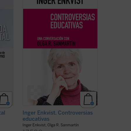
lo
y la periodista Olga R. Sanmartín
pulsa
abordan en esta larga e intensa
conversación las cuestiones más
os o
controvertidas en el terreno de la
educación: la tensión entre el modelo
r
inclusivo y el diferenciado, ...
(ver ficha)
al
Inger Enkvist. Controversias
educativas
Inger Enkvist, Olga R. Sanmartín