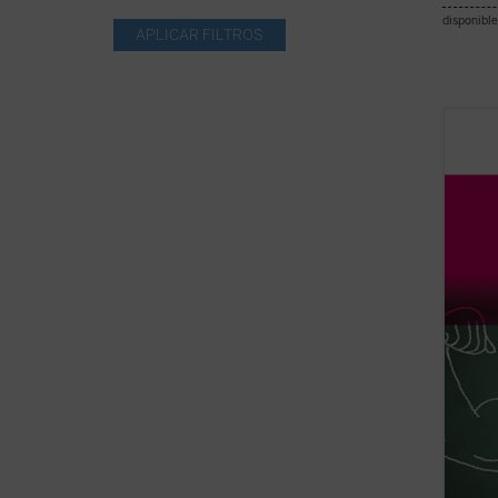
disponible
El mat
Laffor
ha int
numero
públic
escuel
recoge