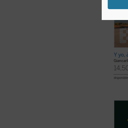
Y yo,
Giancar
14,5
disponible
Esta o
segun
Univer
los qu