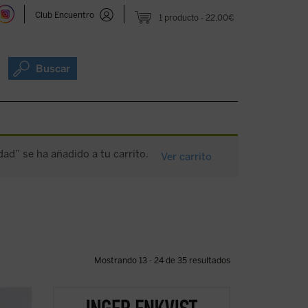
Club Encuentro
1 producto
22,00€
Buscar
dad” se ha añadido a tu carrito.
Ver carrito
Mostrando 13 - 24 de 35 resultados
cido,
La experta educativa sueca Inger Enkvist