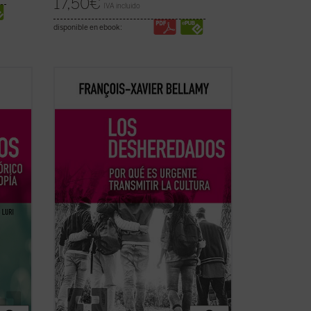
17,50
€
IVA incluido
disponible en ebook:
res
Bellamy expone aquí de forma precisa y
los
brillante, a través de las figuras de
Descartes, Rousseau y Bourdieu, los
rière,
principales hitos del proceso de ruptura
stemas
de la transmisión de la cultura que ha
r
tenido lugar en los últimos siglos en
ficha)
Europa....
(ver ficha)