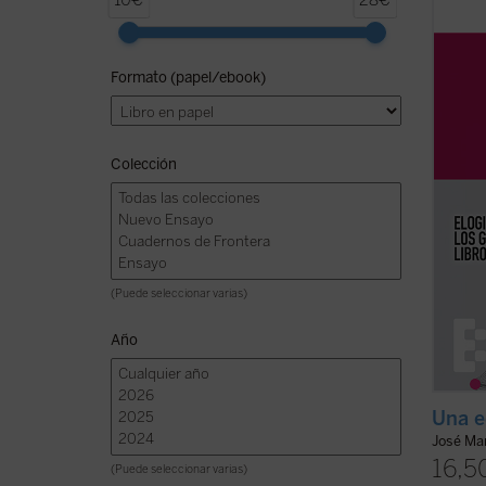
10€
28€
se ocu
libera
de los
Formato (papel/ebook)
impedi
alumno
ficha)
Colección
(Puede seleccionar varias)
Año
Una e
José Mar
16,5
(Puede seleccionar varias)