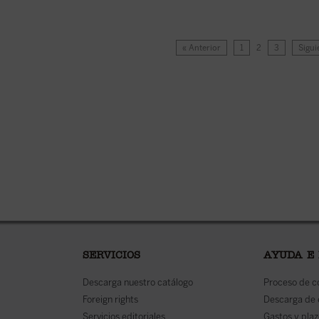
« Anterior
1
2
3
Sigui
SERVICIOS
AYUDA E
Descarga nuestro catálogo
Proceso de 
Foreign rights
Descarga de
Servicios editoriales
Gastos y plaz