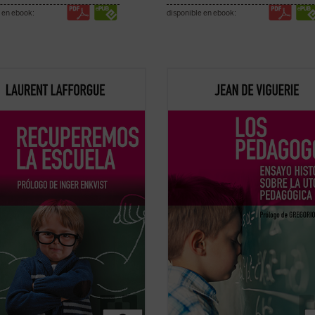
 en ebook:
disponible en ebook:
emático francés Laurent
Jean de Viguerie ilumina a los pad
gue, Medalla Fields del año 2002,
sobre lo que han hecho algunos de 
ervenido en los últimos años en
más conocidos pedagogos
sas ocasiones en el debate
contemporáneos, como Freinet, Fer
o actual sobre la educación y la
Piaget, Meirieu: desarrollar los si
a francesa y europea. Este libro
utópicos propuestos hace siglos po
 algunas de ...
(ver ficha)
pensadores como Erasmo o ...
(ver 