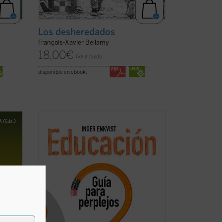
Los desheredados
François-Xavier Bellamy
18,00
€
IVA incluido
disponible en ebook:
vías de
Este libro se dirige a padres, profesores,
ue
y también a responsables públicos, con la
ida
intención de ofrecerles una orientación
ante la actual situación de emergencia
 por el
educativa. Con lenguaje accesible a
itario
todos y sin tapujos, la autora hace una ...
(ver ficha)