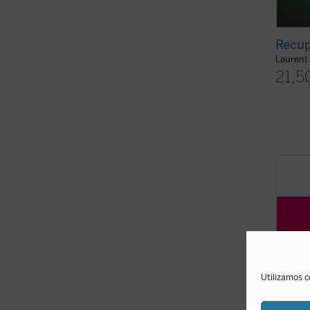
Recup
Laurent
21,5
¿Por q
escola
psicól
los ps
coordi
Frente
comúnm
ficha)
Utilizamos c