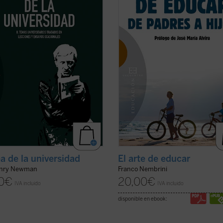
nza universitaria, constituyendo
acompañados en la apasionante ta
 las principales aportaciones
de transmitir a los jóvenes una
das por ...
(ver ficha)
esperanza ...
(ver ficha)
ea de la universidad
El arte de educar
enry Newman
Franco Nembrini
0
€
20,00
€
IVA incluido
IVA incluido
disponible en ebook: