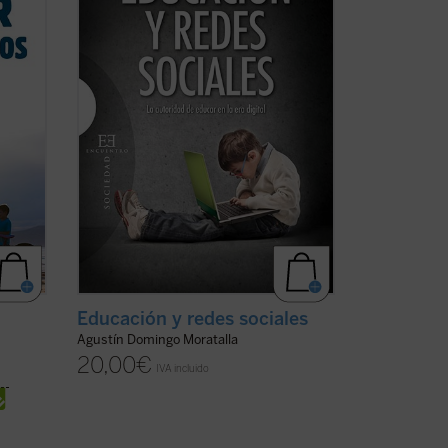
rea
irreversible, los cambios que están
generando las tecnologías de la
información no sólo afectan al ...
(ver
ficha)
Educación y redes sociales
Agustín Domingo Moratalla
20,00
€
IVA incluido