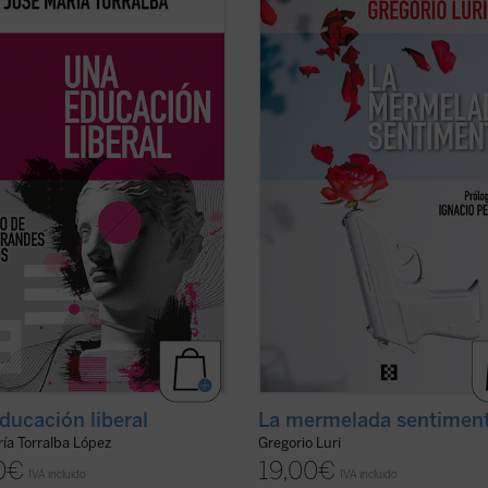
pa de la historia de la educación
enhebra sus artículos con un fino hi
l y sus principios teóricos, así como
común: ese emotivismo que nos im
 problemas prácticos que suelen
a creer que las cosas son más
r o dificultar la formación de los
verdaderas cuando más las sentim
s en las humanidades, con ...
(ver
que más vale una emoción
(especialmente en el caso de ...
(ve
ficha)
ducación liberal
La mermelada sentiment
ía Torralba López
Gregorio Luri
0
€
19,00
€
IVA incluido
IVA incluido