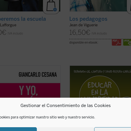
eremos la escuela
Los pedagogos
 Lafforgue
Jean de Viguerie
0
€
16,50
€
IVA incluido
IVA incluido
disponible en ebook:
ué habitualmente el fracaso
Este libro tiene por objeto ofrecer 
r termina en manos de un
reflexión y propuestas concretas q
ogo? ¿Por qué con frecuencia son
generen momentos de auténtica v
icólogos los que dirigen la
universitaria. Su origen está en las
nación de la actividad educativa?
diferentes actividades organizadas
 a una mentalidad en la que
Grupo de Investigación Interunivers
Gestionar el Consentimiento de las Cookies
ente la educación ha ...
(ver
de ...
(ver ficha)
ookies para optimizar nuestro sitio web y nuestro servicio.