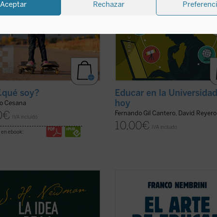
Aceptar
Rechazar
Preferenc
 ¿qué soy?
Educar en la Universida
hoy
lo Cesana
0
€
Fernando Gil Cantero, David Reyero
IVA incluido
10,00
€
IVA incluido
 en ebook:
bra, que se corresponde con el
Con lenguaje directo y cercano, el 
do volumen de
The Idea of a
del libro expone al lector su amplí
sity
, recoge diversos ensayos en
experiencia en el campo de la educ
e Newman reflexiona sobre la
ofreciéndola a todos los que desee