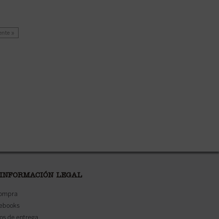
ente »
 INFORMACIÓN LEGAL
compra
 ebooks
os de entrega