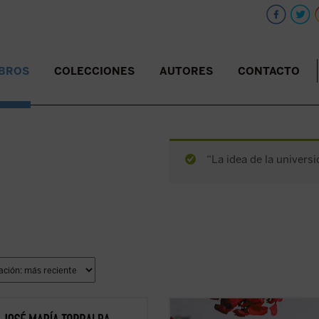
IBROS
COLECCIONES
AUTORES
CONTACTO
“La idea de la universi
tas páginas, José María Torralba
Gregorio Luri, siempre sensato y lú