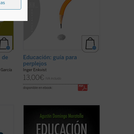
ias
d de
Educación: guía para
perplejos
 García
Inger Enkvist
13,00
€
IVA incluido
disponible en ebook:
autor
Las redes sociales están introduciendo
sima
nuevas formas de entender las
ación,
relaciones personales y la comunicación
n ser
social. Ante una globalización