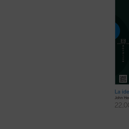
enseña
una de
realiza
La id
John H
22,0