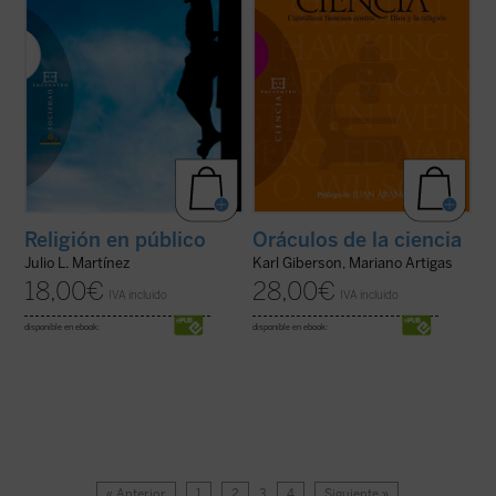
Religión en público
Oráculos de la ciencia
Julio L. Martínez
Karl Giberson, Mariano Artigas
18,00
€
28,00
€
IVA incluido
IVA incluido
disponible en ebook:
disponible en ebook:
« Anterior
1
2
3
4
Siguiente »