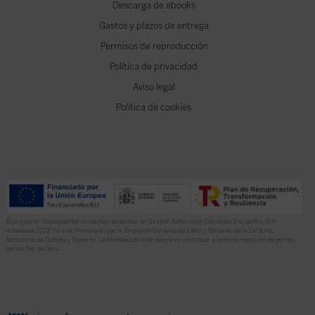
Descarga de ebooks
Gastos y plazos de entrega
Permisos de reproducción
Política de privacidad
Aviso legal
Política de cookies
El proyecto “Implementación de herramientas de Gestión Editorial en Ediciones Encuentro, S.A.
anualidad 2022” ha sido financiado por la Dirección General del Libro y Fomento de la Lectura,
Ministerio de Cultura y Deporte. La finalidad de este apoyo es contribuir a la modernización de pymes
del sector del libro.