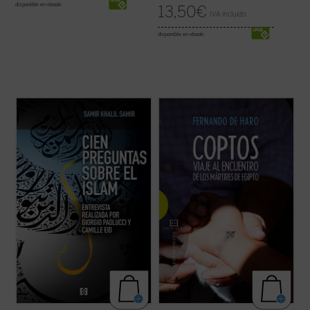
disponible en ebook:
13,50
€
IVA incluido
disponible en ebook:
En estos últimos años han tenido lugar
A través de diversas entrevistas y
significativos acontecimientos --conflictos
encuentros sobre el terreno, el periodista
armados, inmigración masiva, atentados
Fernando de Haro nos acerca a la
terroristas, revueltas ciudadanas--
actualidad y la historia de estos cristianos
relacionados con la religión islámica que
de Oriente Próximo que, a pesar de la
han afectado de lleno a nuestras vidas.
persecución, persisten en su rechazo de la
Esto ...
(ver ficha)
...
(ver ficha)