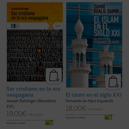
Este libro reúne diversas conferencias y
El periodista Fernando de Haro se adentra
entrevistas llevadas a cabo por Joseph
en el mundo del islam tratando cuestiones
Ratzinger ---hoy el papa emérito Benedicto
de enorme actualidad a través de intensos
XVI--- durante su periodo como Prefecto
díalogos en los que se parte de hechos,
de la Congregación para la Doctrina de la
personas y circunstancias concretos --no
Fe, cargo que ocupó desde el año 1981 ...
de principios abstractos--, a partir ...
(ver
(ver ficha)
ficha)
Ser cristiano en la era
neopagana
El islam en el siglo XXI
Joseph Ratzinger (Benedicto
Fernando de Haro Izquierdo
XVI)
18,00
€
IVA incluido
19,00
€
IVA incluido
disponible en ebook:
disponible en ebook: