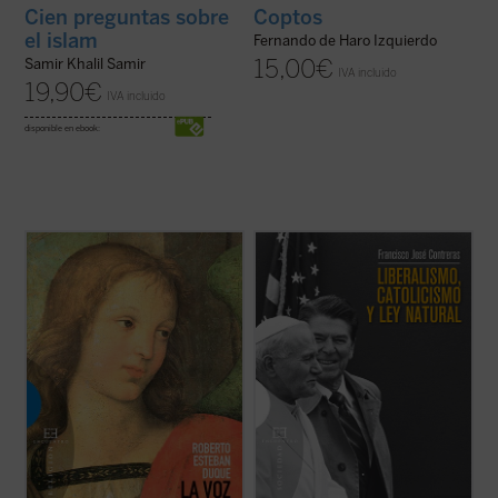
Cien preguntas sobre
Coptos
el islam
Fernando de Haro Izquierdo
15,00
€
Samir Khalil Samir
IVA incluido
19,90
€
IVA incluido
disponible en ebook:
Asistimos actualmente, dentro del ámbito
El modelo político liberal ---caracterizado
de la teología moral católica, a una
por el gobierno limitado, los derechos
contraposición frecuente entre una moral
humanos y el libre mercado--- permitió a
de la conciencia, la libertad, la
Occidente construir a partir de 1800 las
responsabilidad y la creatividad, y una
sociedades más habitables de la historia. El
moral «pasiva», en la que priman la
cristianismo jugó un papel ...
(ver ficha)
autoridad, la ...
(ver ficha)