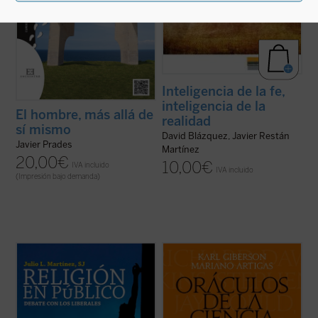
Inteligencia de la fe,
inteligencia de la
El hombre, más allá de
realidad
sí mismo
David Blázquez, Javier Restán
Javier Prades
Martínez
20,00
€
10,00
€
IVA incluido
IVA incluido
(Impresión bajo demanda)
Este libro entra de lleno en la cuestión de la
La ciencia forma parte de nuestra
presencia pública de la religión estudiando
compresión contemporánea del mundo y
una tradición ---la liberal---, que ha sido
de nuestra esperanza en el futuro. Para
determinante en los últimos siglos del
algunos ha desplazado a la religión, y los
pensamiento occidental. Es una corriente
creyentes deben afrontar los desafíos
que, si entre los siglos XVII ...
(ver ficha)
planteados por la ciencia. Sin embargo,
pocos tienen ...
(ver ficha)