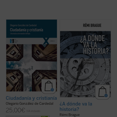
Olegario González de Cardedal, premio
En este libro-entrevista Rémi Brague
Joseph Ratzinger 2011, reflexiona aquí
realiza una aguda reflexión sobre cuál
sobre las actuales relaciones entre
sería el sentido de la historia para el
Humanidad, ciudadanía y cristianía,
hombre "posmoderno", quien considera
entendiendo esta última como la
ingenuo todo intento de buscar en ella el
configuración personal de un hombre por
reflejo de un significado o los motivos para
las realidades ...
(ver ficha)
...
(ver ficha)
Ciudadanía y cristianía
¿A dónde va la
Olegario González de Cardedal
historia?
25,00
€
IVA incluido
Rémi Brague